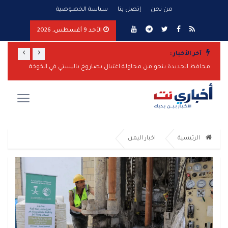
من نحن
إتصل بنا
سياسة الخصوصية
الأحد 9 أغسطس, 2026
›
‹
آخر الأخبار :
مدفعية الحوثيين تدك قرى الضالع وتستهدف مصنع أحجار في تصعيد جديد
محافظ الحديدة ينجو من محاولة اغتيال بصاروخ باليستي في الخوخة
استهداف
الرئيسية
اخبار اليمن