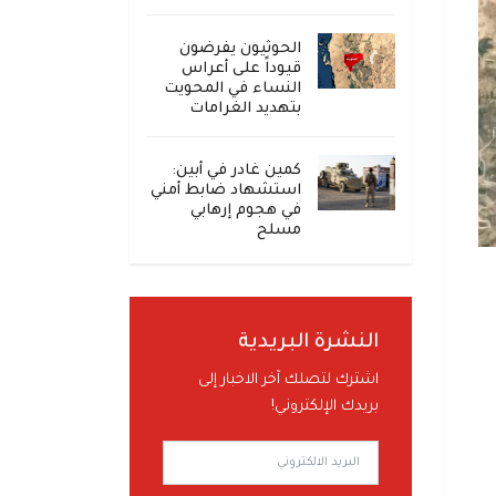
الحوثيون يفرضون
قيوداً على أعراس
النساء في المحويت
بتهديد الغرامات
كمين غادر في أبين:
استشهاد ضابط أمني
في هجوم إرهابي
مسلح
النشرة البريدية
اشترك لتصلك آخر الاخبار إلى
بريدك الإلكتروني!