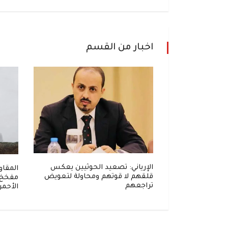
اخبار من القسم
أرب: شهيدان و14 جريحاً بقصف
كنية ومخيمات
الإرياني: تصعيد الحوثيين يعكس
المقاو
قلقهم لا قوتهم ومحاولة لتعويض
مفخخ 
تراجعهم
الأحمر