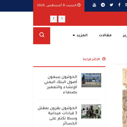
السبت 8 أغسطس, 2026
›
‹
مجلس الدفاع الوطني يقر الرد الحازم على ال
ير
مقالات
المزيد
الاكثر قراءة
الحوثيون يبيعون
أصول البنك اليمني
للإنشاء والتعمير
بصنعاء
الحوثيون يقرون بمقتل
3 قيادات ميدانية
وسط تكتم على
الخسائر