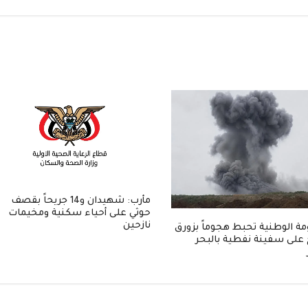
مأرب: شهيدان و14 جريحاً بقصف
حوثي على أحياء سكنية ومخيمات
نازحين
مة الوطنية تحبط هجوماً بزورق
على سفينة نفطية بالبحر