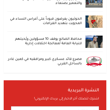
والتعمير بصنعاء
الحوثيون يفرضون قيوداً على أعراس النساء في
المحويت بتهديد الغرامات
محافظ الضالع يوقف 10 مسؤولين ويُحيلهم
للنيابة العامة لمعالجة اختلالات إدارية
مصرع قائد عسكري كبير ومرافقيه في كمين غادر
بالساحل الغربي
النشرة البريدية
اشترك لتصلك آخر الاخبار إلى بريدك الإلكتروني!