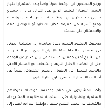
ورفع المحتجون في الوقفة صوتاً واحداً يندد باستمرار احتجاز
الشيخ "جمعان" للشهر الرابع على التوالي دون أي مسوغ
قانوني، مستنكرين في الوقت ذاته استمرار احتجازه وإخفائه
ومنع أسرته من معرفة مكان احتجازه أو التواصل معه
والاطمئنان على سلامته.
ووجهت الحشود القبلية دعوة مباشرة إلى مليشيا الحوثي
في صنعاء، طالبتها فيها بالإفراج الفوري وغير المشروط
عن الشيخ أمين جمعان، مشددة في بيان صادر عن الوقفة
على أن القضاء العادل النزيه، والشفاف هو المسار الأمثل
والوحيد للفصل في الحقوق، وحسم الخلافات، بعيداً عن
أساليب الاحتجاز التعسفي خارج إطار القانون.
وأكد المشاركون في ختام وقفتهم مواصلة تحركاتهم
السلمية والقانونية حتى الاستجابة لمطالبهم المشروعة،
والكشف عن مصير الشيخ جمعان وإطلاق سراحه ليعود إلى