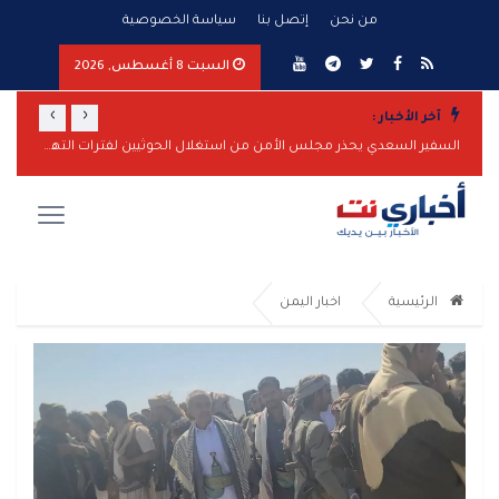
من نحن
إتصل بنا
سياسة الخصوصية
السبت 8 أغسطس, 2026
›
‹
آخر الأخبار :
المقاومة الوطنية تحبط هجوماً بزورق مفخخ على سفينة نفطية بالبحر الأحمر
السفير السعدي يحذر مجلس الأمن من استغلال الحوثيين لفترات التهدئة لتعزيز قدراتهم
الرئيسية
اخبار اليمن