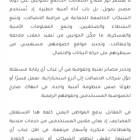
لا يقتصر دور قطاع الاتصالات الخاضع للحوثيين على كونه
مصدر تمويل، بل بات أداة أمنية خطيرة. إذ تُستخدم
الشبكات الخاضعة للجماعة في مراقبة الاتصالات، وتتبع
النشطاء والصحفيين، وجمع المعلومات الأمنية
والعسكرية، ما مكّن الحوثيين من تنفيذ حملات ملاحقة
واعتقالات، وتحديد مواقع خصومهم، مستفيدين من
سيطرتهم على حركة البيانات والاتصال.
وتحذر مصادر تقنية وحقوقية من أن غياب أي رقابة مستقلة
حوّل شركات الاتصالات إلى أذرع استخباراتية، تعمل قسرًا أو
طوعًا ضمن منظومة أمنية واحدة، في انتهاك صارخ
لخصوصية المستخدمين وحقوقهم الرقمية.
في المقابل، يدفع المواطن اليمني كلفة هذا الاستغلال
المضاعف، إذ يعاني ملايين المستخدمين من خدمات متدنية
وانقطاعات متكررة وأسعار مرتفعة، في ظل غياب أي
استثمار حقيقي لتطوير الشبكات أو تحسين الجودة.