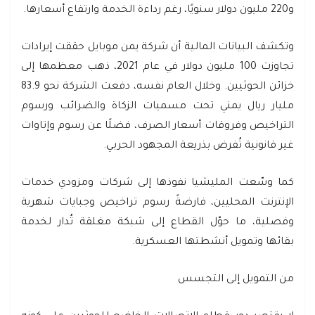
و220 مليون دولار سنويًا، رغم رداءة الخدمة وارتفاع أسعارها.
وتكشف البيانات المالية أن شركة يمن موبايل حققت إيرادات
تجاوزت 100 مليون دولار في عام 2021، ذهب معظمها إلى
خزائن الحوثيين. وخلال العام نفسه، دفعت الشركة نحو 83.9
مليار ريال يمني تحت مسميات الزكاة والضرائب ورسوم
التراخيص وفروقات أسعار الصرف، فضلًا عن رسوم وإتاوات
غير قانونية تُفرض بذريعة المجهود الحربي.
كما وسّعت المليشيا نفوذها إلى شركات ومزودي خدمات
الإنترنت المحليين، فارضةً رسوم تراخيص وجبايات شهرية
وفصلية، ما حوّل القطاع إلى شبكة مغلقة تُدار لخدمة
بقائها وتمويل أنشطتها العسكرية.
من التمويل إلى التجسس