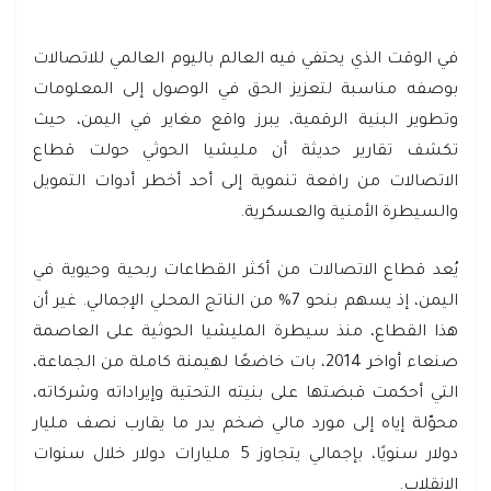
في الوقت الذي يحتفي فيه العالم باليوم العالمي للاتصالات
بوصفه مناسبة لتعزيز الحق في الوصول إلى المعلومات
وتطوير البنية الرقمية، يبرز واقع مغاير في اليمن، حيث
تكشف تقارير حديثة أن مليشيا الحوثي حولت قطاع
الاتصالات من رافعة تنموية إلى أحد أخطر أدوات التمويل
والسيطرة الأمنية والعسكرية.
يُعد قطاع الاتصالات من أكثر القطاعات ربحية وحيوية في
اليمن، إذ يسهم بنحو 7% من الناتج المحلي الإجمالي. غير أن
هذا القطاع، منذ سيطرة المليشيا الحوثية على العاصمة
صنعاء أواخر 2014، بات خاضعًا لهيمنة كاملة من الجماعة،
التي أحكمت قبضتها على بنيته التحتية وإيراداته وشركاته،
محوّلة إياه إلى مورد مالي ضخم يدر ما يقارب نصف مليار
دولار سنويًا، بإجمالي يتجاوز 5 مليارات دولار خلال سنوات
الانقلاب.