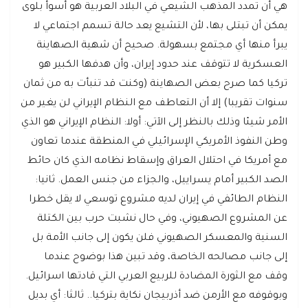
هي أن تمدد المذهب الشيعي في البلاد العربية هو أسوأ بلوى
يمكن أن تبتلى بها، لأن التشيع يعد حالة تسمم اجتماعي لا
يبرأ منها أي مجتمع بسهولة. صحيح أن شهية الصهاينة
العسكرية لا تتوقف عند حدود إيران، وأن هدفها الكبير هو
تركيا كما صرح بعض الصهاينة (وكنت قد تنبأت به من ثمان
سنوات تقريبا) إلا أن التعاطف مع النظام الإيراني لن يغير من
الأمر شيئا وذلك بالنظر إلى الآتي: أولا: النظام الإيراني هو الذي
وطن النفوذ الأمريكي الإسرائيلي في المنطقة عندما تعاون
مع أمريكا في احتلال العراق وإسقاط نظامه الذي كان حائط
الصد الكبير أمام يسراييل، والجزاء من جنس العمل. ثانيا:
النظام الطائفي في إيران لديه مشروع توسعي لا يقل خطرا
عن المشروع الصهيوني، وفي حال نشبت حرب بين الكتلة
السنية والمعسكر الصهيوني فلن يكون إلى جانب الأمة بل
إلى جانب مصالحه الخاصة، وقد تبين هذا بوضوح عندما
وقف مع الثورة المضادة للربيع العربي التي قادتها اسرائيل.
وبوقوفه مع الأرمن ضد أذربيجان نكاية بتركيا.. ثالثا: أي بديل