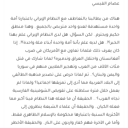
عصام القيسي
هناك من يطالبنا بالتعاطف مع النظام الإيراني باعتبارنا أمة
واحدة مستهدفة لعدو واحد متربص بالجميع.. وهذا منطق
حكيم ويحترم.. لكن السؤال: هل لدى النظام الإيراني علم بهذا
الخبر؟!.. هل لديه علم بأننا أمة واحدة أبناء ملة واحدة؟!.. إذا
كان يعرف ذلك فلماذا تعاون مع الأمريكان في ضرب
أفغانستان واحتلال العراق وتدميره؟ لماذا شارك في قتل
مئات الآلآف من العرب وتهجير الملايين منهم في سوريا
واليمن ولبنان؟.. ثم لماذا حرص على تصدير مذهبه الطائفي
إلى البلاد العربية مما أدى إلى تمزيقها اجماعيا؟ ولماذا لم
يعمل خلال فترة سلطته على تقويض الشوفينية الفارسية
تجاه العرب؟ .. الحقيقة أن ما فعله هذا النظام فينا أكبر مما
فعله الكيان.. والحقيقة أن علماء الشيعة ينظرون إلى
الأكثرية السنية باعتبارها محكومة بالإسلام الظاهري فقط،
وأما في الآخرة فهم كفار واردون على النار.. والحقيقة الأخطر