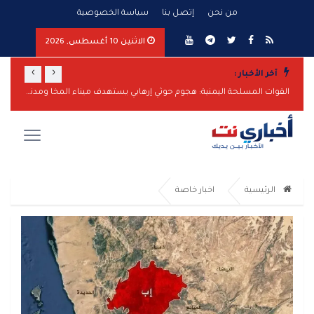
من نحن
إتصل بنا
سياسة الخصوصية
الاثنين 10 أغسطس, 2026
›
‹
آخر الأخبار :
المخا تحت نيران الحوثيين: هجوم صاروخي واسع يستهدف الميناء والمدنيين
القوات المسلحة اليمنية: هجوم حوثي إرهابي يستهدف ميناء المخا ومدنيين
وزيرة 
الرئيسية
اخبار خاصة