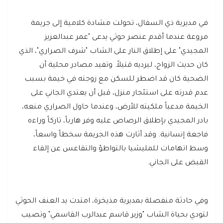
في مديرية ذي السفال، تحولت مشادة كلامية إلى جريمة
مروعة عندما أقدم عنصر حوثي يدعى "عمر عبدالعزيز
المجيدي" على إطلاق النار على الشاب "شرف الصراري"، الذي
كان حديث الزواج، ليرديه قتيلاً. وتفيد مصادر محلية أن
الضحية كان قد اضطر للسكن مع زوجته في خيمة بسبب
عدم قدرته على استئجار منزل، قبل أن يعتدي الجاني على
الخيمة مدعياً ملكيته للأرض، وعندما حاول الصراري منعه،
بادر المجيدي بإطلاق الرصاص عليه وفر هارباً، تاركاً وراءه
فاجعة إنسانية. وقد أثارت هذه الجريمة سخطاً واسعاً،
وسط اتهامات للمليشيا بالتواطؤ والتقاعس عن إلقاء
القبض على الجاني.
وفي حادثة منفصلة بمديرية مذيخرة، امتدت يد العنف الحوثي
لتودي بحياة الشاب "وزير قاسم عبدالرب القاسمي" وتصيب