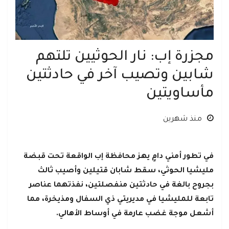
مجزرة إب: نار الحوثيين تلتهم
شابين وتصيب آخر في حادثتين
مأساويتين
منذ شهرين
في تطور أمني دامٍ يهز محافظة إب الواقعة تحت قبضة
مليشيا الحوثي، سقط شابان قتيلين وأصيب ثالث
بجروح بالغة في حادثتين منفصلتين، نفذتهما عناصر
تابعة للمليشيا في مديريتي ذي السفال ومذيخرة، مما
أشعل موجة غضب عارمة في أوساط الأهالي.