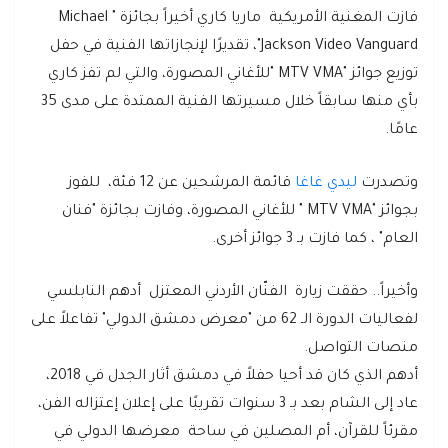
فازت المغنية الأمريكية ماريا كاري أخيراً بجائزة " Michael
Jackson Video Vanguard"، تقديرًا لإنجازاتها الفنية في حفل
توزيع جوائز "MTV VMA "للأغاني المصورة، والتي لم تفز كاري
بأي منها سابقاً خلال مسيرتها الفنية الممتدة على مدى 35
عامًا.
وتصدرت
ليدي غاغا
قائمة المرشحين عن 12 فئة، للفوز
بجوائز "MTV VMA " للأغاني المصورة، وفازت بجائزة "فنان
العام" ، كما فازت بـ 3 جوائز أخرى.
وأخيراً.. حققت زيارة الفنّان الأردني المعتزل أدهم النابلسي
لفعاليات الدورة الـ 62 من "معرض دمشق الدولي" تفاعلاً على
منصات التواصل.
أدهم الذي كان قد أحيا حفلاً في دمشق أثار الجدل في 2018،
عاد إلى الشام بعد بـ 3 سنوات تقريبًا على إعلان إعتزاله الفن،
مقرئاً للقرآن، أم المصلين في ساحة معرضها الدولي في