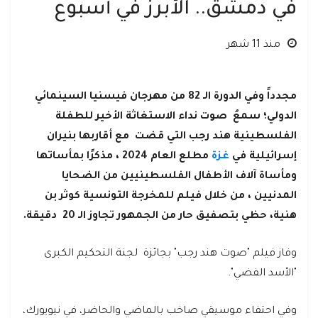
في دمشق.. الأبرز في أسبوع
منذ 11 شهر
مجدداً وفي الدورة الـ 82 من مهرجان فيسنيا السينمائي
الدولي؛ سمعُ صوت نداء الاستغاثة الأخير للطفلة
الفلسطينية هند رجب التي قضت مع أقاربها بنيران
إسرائيلية في
غزة
مطلع العام 2024 ، مذكرًا بمأساتها
ومأساة آلاف الأطفال الفلسطينيين من الضحايا
المدنيين ، من خلال فيلم للمخرجة التونسية كوثر بن
هنية، حظي بتصفيق حار من الجمهور تجاوز الـ 20 دقيقة.
وفاز فيلم "صوت هند رجب" بجائزة لجنة التحكيم الكبرى
"الأسد الفضي".
وفي احتفاء موسيقي صاخب بالماضي والحاضر، في نيويورك،