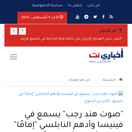
من نحن
إتصل بنا
سياسة الخصوصية
الأحد 9 أغسطس, 2026
›
‹
آخر الأخبار :
تصعيد عسكري واسع من مأرب وشبوة إلى الساحل الغربي.. صواريخ ومسيّرات واشتباكات وضربات مدفعية تطال عدة جبهات
اليمن تدين الهجوم الإيراني على ناقلة نفط إماراتية في مضيق هرمز
مأرب تر
الرئيسية
من هنا وهناك
"صوت هند رجب" يسمع في
فينيسا وأدهم النابلسي "إمامًا"