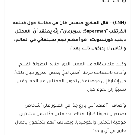
منذ سنة
(CNN)-- قال المخرج جيمس غان في مقابلة حول فيلمه
المُرتقب "Superman: سوبرمان"، إنّه يعتقد أنّ الممثل
ديفيد كورنسويت: "هو أعظم نجم سينمائي في العالم،
والناس لا يدركون ذلك بعد".
وذلك عند سؤاله عن الممثل الذي اختاره لبطولة الفيلم،
وأجاب بابتسامة مرحة: "نعم، لديّ بعض الغرور حيال ذلك"،
في إشارة إلى موهبته في تحويل الممثلين غير المعروفين
نسبيًا إلى نجوم كبار.
وأضاف: "أعتقد أنني بارع جدًا في العثور على أشخاص
يصبحون نجومًا كبارًا..هناك عدد قليل جدًا ممن يمتلكون
موهبة التمثيل والكوميديا، ويصادف أنهم يتمتعون بجمال
خارق في آنٍ واحد".