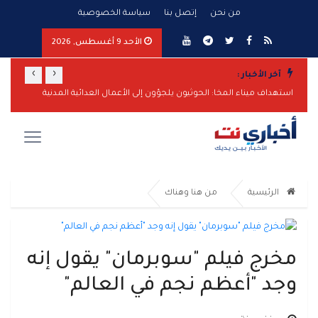
من نحن
إتصل بنا
سياسة الخصوصية
الأحد 9 أغسطس, 2026
›
‹
آخر الأخبار :
استهداف ميناء المخا: الحوثيون يلجؤون إلى الأعمال العدائية المدنية
اليمن ت
الرئيسية
من هنا وهناك
مخرج فيلم "سوبرمان" يقول إنه
وجد "أعظم نجم في العالم"