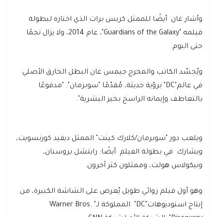
وأشار غان أيضًا للممثل كريس برات الذي اختاره لبطولة
فيلمه "Guardians of the Galaxy"، عام 2014، ولا يزال نجمًا
حتى اليوم.
ويُجسّد الكاتب والمخرج جيمس غان البطل الخارق الأصلي
في عالم"DC" برؤية حديثة، مُقدّمًا "سوبرمان": "مدفوعًا
بالتعاطف وإيمانه الراسخ بخير البشرية".
ويلعب دور "سوبرمان/كلارك كينت" الممثل ديفيد كورنسويت،
ويشارك في بطولة الفيلم أيضًا: رايتشل بروسنان،
ونيكولاس هولت، وممثلون كثر آخرون.
وهو أول فيلم روائي طويل يُعرض على الشاشة الكبيرة، من
إنتاج استوديوهات"DC" المملوكة لـ" Warner Bros.