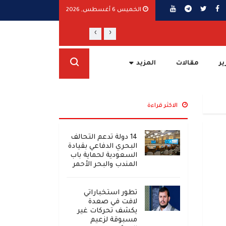
الخميس 6 أغسطس, 2026
›
‹
أمريكا: دعم اليمن ومواجهة "إرهاب" الحوثي
ير
مقالات
المزيد
الاكثر قراءة
14 دولة تدعم التحالف
البحري الدفاعي بقيادة
السعودية لحماية باب
المندب والبحر الأحمر
تطور استخباراتي
لافت في صعدة
يكشف تحركات غير
مسبوقة لزعيم