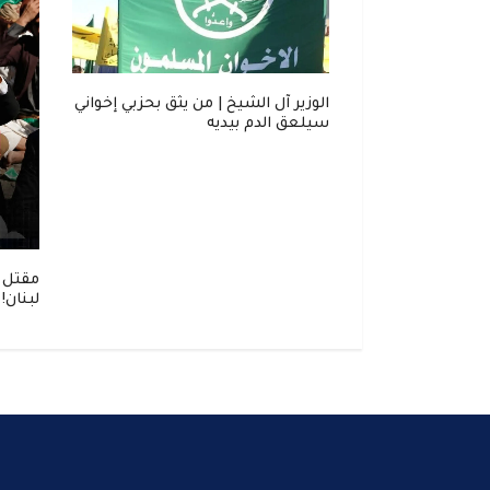
. "ناشونال
الوزير آل الشيخ | من يثق بحزبي إخواني
 خطر لدول الخليج
سيلعق الدم بيديه
مقتل 
لبنان!