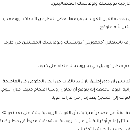
خارجية دونيتسك ولوغانسك الانفصاليتين.
 بلاده، قائلا إن الغرب سيفرضها بغض النظر عن الأحداث، ووصف رد
تين بأنه متوقع.
عتراف باستقلال "جمهوريتي" دونيتسك ولوغانسك المعلنتين من طرف
م مطار غوميل في بيلاروسيا للاعتداء على كييف.
د برس أن دوي إطلاق نار تردد بالقرب من الحي الحكومي في العاصمة
نية اليوم الجمعة إنه يتوقع أن تحاول روسيا اقتحام كييف خلال اليوم.
وجه إلى الملاجئ بعد إنذار من غارات جوية
وأفادت شبكة "سي إن إن" CNN الأميركية، الجمعة، نقلاً عن مصادر أميركية، بأن القوات الروسية باتت على بعد نحو 30
سائل إعلام أوكرانية بأن غارات روسية استهدفت مدرجاً في مطار كيي
ف، بحسب الجيش الأوكراني.