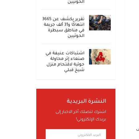
الحوثيين
تقرير يكشف عن 3665
انتهاكًا و31 ألف جريمة
في مناطق سيطرة
الحوثيين
اشتباكات عنيفة في
صنعاء إثر محاولة
حوثية لاقتحام منزل
شيخ قبلي
النشرة البريدية
اشترك لتصلك آخر الاخبار إلى
بريدك الإلكتروني!
ف