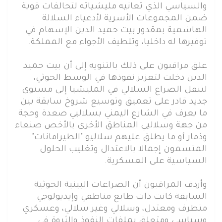
والسياسي الذي تعانيه مليشياته لتحالفات قوية
ضمن المجموعات الأسرية لأدعياء السلالة
الهاشمية بمقدور بيت حميد الدين الإسهام في
توفيرها له داخليا، وتلطيف الأجواء مع المملكة.
علق مراقبون على ذلك بالتنويه إلى أن بيت حميد
الدين دخلت لتعزيز نفوذها في الوسط الحوثي،
لتنقل الصراع السلالي في المليشيا إلى مستوى
جديد قادر على تعميق وتوسيع شروخ سابقة بين
ما يعرف في الشارع اليمني بسلاليي صعدة وحجة
من جهة وسلاليي المناطق الأخرى بالأخص صنعاء
وذمار أو ما يطلق عليهم سلاليو "الطيرامانات"
المتسمون إجمالا بالاعتدال وتغليب الحلول
السياسية على العسكرية.
وأردف المراقبون أن الصراعات البينية الحوثية
السابقة كانت ذات طابع مناطقي وإيديولوجي
متطرف ومعتدل، وسلالي وغير سلالي، وعسكري
وسياسي ومتعلق بملفات النفوذ والثروة في