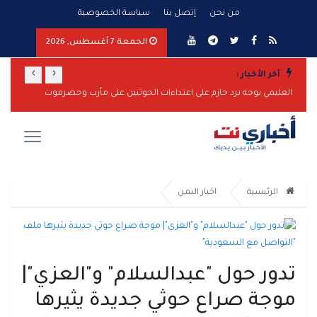
من نحن
إتصل بنا
سياسة الخصوصية
الجمعة 7 أغسطس, 2026
›
‹
آخر الأخبار :
العليمي يوجه برد حازم على اعتداءات الحوثيين على مأرب وحضرموت
الرئيسية
اخبار اليمن
تدور حول "عبدالسلام" و"العزي"|
موجة صراع حوثي جديدة يثيرها