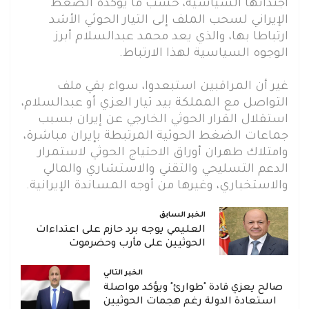
أجنداتها السياسية، حسب ما يؤكده الضغط
الإيراني لسحب الملف إلى التيار الحوثي الأشد
ارتباطا بها، والذي يعد محمد عبدالسلام أبرز
الوجوه السياسية لهذا الارتباط.
غير أن المراقبين استبعدوا، سواء بقي ملف
التواصل مع المملكة بيد تيار العزي أو عبدالسلام،
استقلال القرار الحوثي الخارجي عن إيران بسبب
جماعات الضغط الحوثية المرتبطة بإيران مباشرة،
وامتلاك طهران أوراق الاحتياج الحوثي لاستمرار
الدعم التسليحي والتقني والاستشاري والمالي
والاستخباري، وغيرها من أوجه المساندة الإيرانية.
الخبر السابق
العليمي يوجه برد حازم على اعتداءات
الحوثيين على مأرب وحضرموت
الخبر التالي
صالح يعزي قادة "طوارئ" ويؤكد مواصلة
استعادة الدولة رغم هجمات الحوثيين