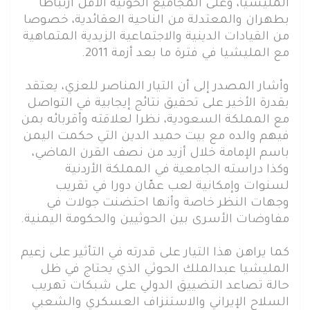
المليشيا، وعلى المجاميع الحوثية الأقل ارتباطا
بطهران والمعتدلة من الناحية العقائدية، خصوصا
من القيادات الدينية والاجتماعية الزيدية المتماهية
مع المليشيا في فترة ما بعد أزمة 2011.
وأشار المصدر إلى أن التيار المناصر للعزي، يعتقد
بقدرة الأخير على تحقيق نتائج إيجابية في التواصل
مع المملكة السعودية، نظرا لعلاقته وأقربائه بمن
فيهم والده مع بيت حميد الدين التي حكمت اليمن
باسم الإمامة خلال أزيد من نصف القرن الماضي،
وكذا دراسته الجامعية في المملكة الأردنية
لسنوات وإمكانية لعب عمّان دورا في تقريب
وجهات النظر خاصة وأنها احتضنت جولات في
مفاوضات الأسرى بين الحوثيين والحكومة اليمنية.
كما يراهن هذا التيار على قدرته في التأثير على زعيم
المليشيا عبدالملك الحوثي الذي يحتاج في ظل
حالة تصاعد التضييق الدولي على شبكات تهريب
السلاح الإيراني والاستنزاف العسكري والشعبي