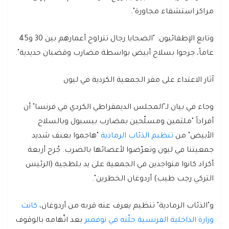
مراكز استشفاء مجاورة".
وتابع الإطفائيون: "الضحايا رجال تتراوح أعمارهم بين 30 و45
عاماً، جرحوا بسلاح أبيض بواسطة مضارب وقضبان حديدية".
آثار الاعتداء على مقر الجمعية الكردية في ليون
وجاء في بيان لـ"المجلس الديمقراطي الكردي في فرنسا" أن
أفراداً "ملثمين ومسلّحين بمضارب بيسبول وبالسلاح
الأبيض" من
تنظيم الذئاب الرمادية
"هاجموا بعنف شديد
جمعيتنا في ليون وتعرّضوا لأعضائها بالضرب. جُرح أربعة
أكراد كانوا متواجدين في الجمعية على يد بلطجية (الرئيس
التركي رجب طيب) أردوغان الخطرين".
و"الذئاب الرمادية" تنظيم يعرف عنه قربه من أردوغان،
كانت
وزارة الداخلية الفرنسية حلّته في نوفمبر
بعد اتّهامه بالوقوف