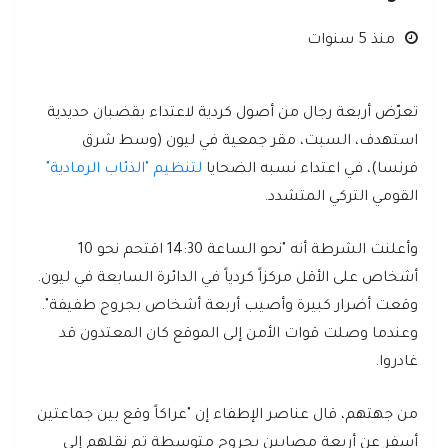
منذ 5 سنوات
تعرّض أربعة رجال من أصول كردية لاعتداء بقضبان حديدية
استهدف، السبت، مقر جمعية في ليون (وسط شرق
فرنسا)، في اعتداء نسبه الضحايا
لتنظيم "الذئاب الرمادية"
القومي التركي المتشدد.
وأعلنت الشرطة أنه "نحو الساعة 14:30 اقتحم نحو 10
أشخاص على الأقل مركزاً كردياً في الدائرة السابعة في ليون.
وقعت أضرار كبيرة وأصيب أربعة أشخاص بجروح طفيفة".
وعندما وصلت قوات الأمن إلى الموقع كان المعتدون قد
غادروا.
من جهتهم، قال عناصر الإطفاء إن "عراكاً وقع بين جماعتين
أسفر عن أربعة مصابين بجروح متوسطة تم نقلهم إلى