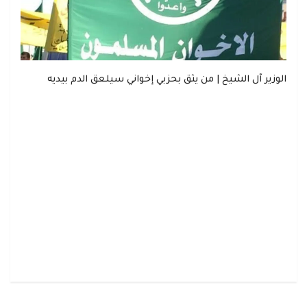
الوزير آل الشيخ | من يثق بحزبي إخواني سيلعق الدم بيديه