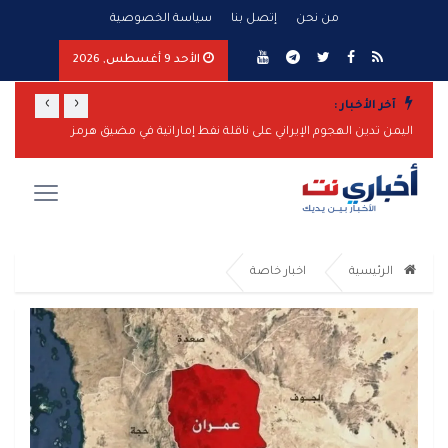
من نحن
إتصل بنا
سياسة الخصوصية
الأحد 9 أغسطس, 2026
›
‹
آخر الأخبار :
تصعيد عسكري واسع من مأرب وشبوة إلى الساحل الغربي.. صواريخ ومسيّرات واشتباكات وضربات مدفعية تطال عدة جبهات
اليمن تدين الهجوم الإيراني على ناقلة نفط إماراتية في مضيق هرمز
مأرب تر
الرئيسية
اخبار خاصة