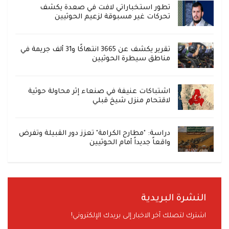
تطور استخباراتي لافت في صعدة يكشف
تحركات غير مسبوقة لزعيم الحوثيين
تقرير يكشف عن 3665 انتهاكًا و31 ألف جريمة في
مناطق سيطرة الحوثيين
اشتباكات عنيفة في صنعاء إثر محاولة حوثية
لاقتحام منزل شيخ قبلي
دراسة: "مطارح الكرامة" تعزز دور القبيلة وتفرض
واقعاً جديداً أمام الحوثيين
النشرة البريدية
اشترك لتصلك آخر الاخبار إلى بريدك الإلكتروني!