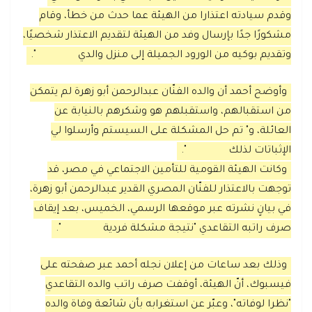
وقدم سيادته اعتذارا من الهيئة عما حدث من خطأ، وقام
مشكورًا جدًا بإرسال وفد من الهيئة لتقديم الاعتذار شخصيًا،
وتقديم بوكيه من الورود الجميلة إلى منزل والدي
".
وأوضح أحمد أن والده الفنّان عبدالرحمن أبو زهرة لم يتمكن
من استقبالهم، واستقبلهم هو وشكرهم بالنيابة عن
العائلة، و" تم حل المشكلة على السيستم وأرسلوا لي
الإثباتات لذلك
".
وكانت الهيئة القومية للتأمين الاجتماعي في مصر، قد
توجهت بالاعتذار للفنّان المصري القدير عبدالرحمن أبو زهرة،
في بيانٍ نشرته عبر موقعها الرسمي، الخميس، بعد إيقاف
صرف راتبه التقاعدي "نتيجة مشكلة فردية
".
وذلك بعد ساعات من إعلان نجله أحمد عبر صفحته على
فيسبوك، أنّ الهيئة، أوقفت صرف راتب والده التقاعدي
"نظرا لوفاته"، وعبّر عن استغرابه بأن شائعة وفاة والده