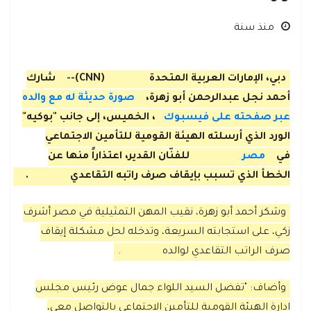
منذ سنة
دبي، الإمارات العربية المتحدة
(CNN)--
شارك
أحمد نجل عبدالرحمن أبو زهرة،
صورة حديثة له مع والده
عبر صفحته على فيسبوك
، الخميس، إلى جانب "بوكيه"
الورد الذي أرسلته الهيئة القومية للتأمين الاجتماعي
في
مصر
للفنّان القدير، اعتذاراً منها عن
الخطأ الذي تسبب بإيقاف صرف راتبه التقاعدي
.
وشكر أحمد أبو زهرة، نقيب المهن التمثيلية في مصر أشرف
زكي، على استجابته السريعة، وتدخله لحل مشكلة إيقاف
صرف الراتب التقاعدي لوالده
.
وأضاف: "تفضل السيد اللواء جمال عوض رئيس مجلس
ادارة الهيئة القومية للتأمين الاجتماعي بالتواصل معي،