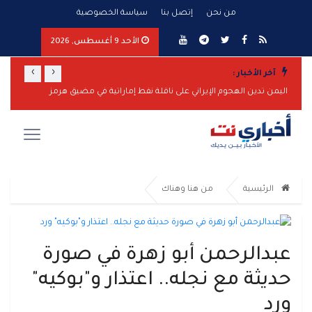
من نحن
إتصل بنا
سياسة الخصوصية
الأحد 9 أغسطس, 2026
›
‹
آخر الأخبار :
تصعيد عسكري واسع من مأرب وشبوة إلى الساحل الغربي.. صواريخ ومسيّرات واشتباكات وضربات مدفعية تطال عدة جبهات
اليمن تدين الهجوم الإيراني على ناقلة نفط إماراتية في مضيق هرمز
مأرب تر
الرئيسية
من هنا وهناك
عبدالرحمن أبو زهرة في صورة
حديثة مع نجله.. اعتذار و"بوكيه"
ورد