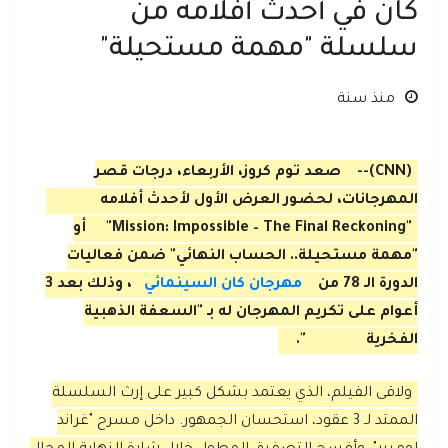
كان في أحدث أفلامه من
سلسلة "مهمة مستحيلة"
منذ سنة
(CNN)--
صعد توم كروز، الأربعاء، درجات قصر
المهرجانات، لحضور العرض الأول لأحدث أفلامه
"Mission: Impossible – The Final Reckoning"
أو
"مهمة مستحيلة.. الحساب النهائي" ضمن فعاليات
الدورة الـ 78 من
مهرجان كان السينمائي
، وذلك بعد 3
أعوام على تكريم المهرجان له بـ "السعفة الذهبية
الفخرية
".
ولاقى الفيلم، الذي يعتمد بشكل كبير على إرث السلسلة
الممتد لـ 3 عقود، استحسان الجمهور. داخل مسرح "غراند