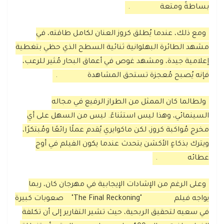
بساطةً ومتعة
.
ومع ذلك، عندما يُطلق كروز العنان لكامل طاقته، في
مشهد الطائرة البهلوانية ثنائية السطح الذي حظي بتغطية
إعلامية جيدة، ومشهد غوص في أعماق البحار مُثير للرعب،
فإنه يُصبح مُعجزة تستحق المشاهدة
.
ولطالما كان الممثل من الطراز الرفيع في مجاله
السينمائي، وهذا ليس استثناءً. ليس من السهل على أي
مخرج مُواكبة كروز، لكن ماكوايري يُقدم عملًا رائعًا ومُبتكرًا،
ويترك بذكاءٍ الأكشن يتحدث عندما يكون الفيلم في أوج
عطائه
.
وعلى الرغم من الإشادات الإيجابية في مهرجان كان، ربما
يواجه فيلم
"The Final Reckoning"
صعوبات كبيرة
في سعيه لتحقيق الربحية، حيث تشير التقارير إلى أن تكلفة