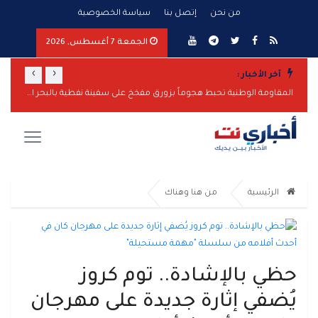
من نحن
إتصل بنا
سياسة الخصوصية
الجمعة 7 أغسطس, 2026
›
‹
آخر الأخبار :
صالح يعزي قادة "طوارئ" ويؤكد مواصلة استعادة الدولة رغم هجمات الحوثيين
المقاومة الوطنية تحبط هجوماً بزورق مفخخ على سفينة نفطية بالبحر الأحمر
الرئيسية
من هنا وهناك
حظي بالإشادة.. توم كروز
يُضفي إثارة جديدة على مهرجان