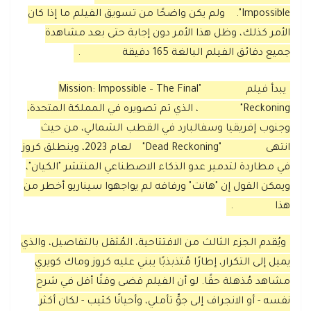
Impossible".
ولم يكن واضحًا من تسويق الفيلم ما إذا كان
الأمر كذلك، وظل هذا الأمر دون إجابة حتى بعد مشاهدة
جميع دقائق الفيلم البالغة 165 دقيقة
.
يبدأ فيلم
"Mission: Impossible – The Final
Reckoning"
، الذي تم تصويره في المملكة المتحدة،
وجنوب إفريقيا وسفالبارد في القطب الشمالي، من حيث
انتهى
"Dead Reckoning"
لعام 2023، وينطلق كروز
في مطاردة لتدمير عدو الذكاء الاصطناعي المنتشر "الكيان"،
ويمكن القول إن "هانت" ورفاقه لم يواجهوا سيناريو أخطر من
هذا
.
ويُقدم الجزء الثالث من الافتتاحية، المُثقل بالتفاصيل، والذي
يميل إلى التكرار، إطارًا مُتذبذبًا يبني عليه كروز وماك كويري
مشاهد مُذهلة حقًا. لو أن الفيلم قضى وقتًا أقل في شرح
نفسه - أو الانجراف إلى جوٍّ تأملي، وأحيانًا كئيب - لكان أكثر