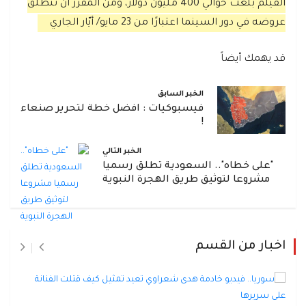
الفيلم بلغت حوالي 400 مليون دولار، ومن المقرر أن تنطلق
عروضه في دور السينما اعتبارًا من 23 مايو/ أيّار الجاري
قد يهمك أيضاً
الخبر السابق
فيسبوكيات : افضل خطة لتحرير صنعاء
!
الخبر التالي
"على خطاه".. السعودية تطلق رسميا
مشروعا لتوثيق طريق الهجرة النبوية
اخبار من القسم