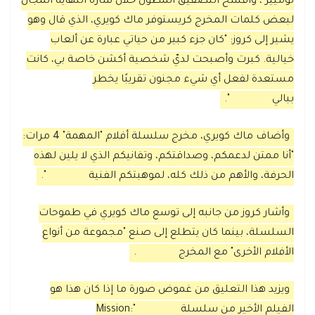
لوميير"، وأفسح التصفيق المطول خلال شارة النهاية المجال
لبعض كلمات المخرج كريستوفر ماك كويري، الذي قال وهو
يشير إلى كروز: "كان جزء كبير من حياتي عبارة عن ألعاب
خيالية. كبرت وأصبحت لديّ شخصية أكشن خاصة بي، كانت
مستعدة لفعل أي شيء مجنون تقريبًا يخطر
ببالي
".
وأضاف ماك كويري، مخرج سلسلة أفلام "المهمة" 4 مرات:
"أنا ممتن لدعمكم، وصداقتكم، وتفانيكم الذي لا يلين لهذه
الحرفة، والأهم من ذلك كله، لموهبتكم الفنية
".
وأشار كروز من جانبه إلى توسع ماك كويري في طموحات
السلسلة، بينما كان يتطلع إلى صنع "مجموعة من أنواع
الأفلام الأخرى" مع المخرج
.
ويزيد هذا التعليق من غموض صورة ما إذا كان هذا هو
الفيلم الأخير من سلسلة
"Mission: