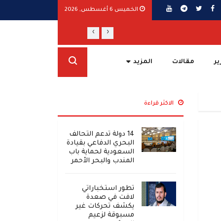
الخميس 6 أغسطس, 2026
›
‹
أمريكا: دعم اليمن ومواجهة "إرهاب" الحوثي
ير
مقالات
المزيد
الاكثر قراءة
14 دولة تدعم التحالف
البحري الدفاعي بقيادة
السعودية لحماية باب
المندب والبحر الأحمر
تطور استخباراتي
لافت في صعدة
يكشف تحركات غير
مسبوقة لزعيم