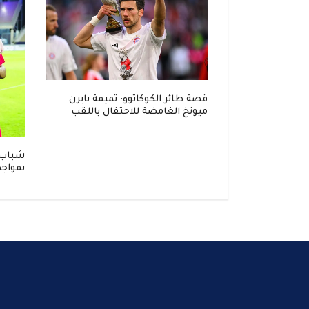
نطلاق مواجهة
قصة طائر الكوكاتوو: تميمة بايرن
مة في
ميونخ الغامضة للاحتفال باللقب
شباب ا
بمواجه