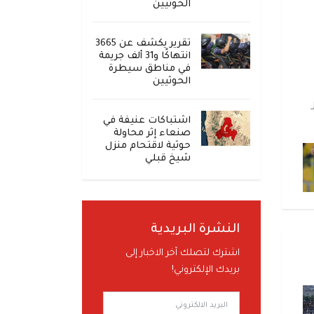
الحوثيين
تقرير يكشف عن 3665
انتهاكًا و31 ألف جريمة
في مناطق سيطرة
الحوثيين
اشتباكات عنيفة في
صنعاء إثر محاولة
حوثية لاقتحام منزل
شيخ قبلي
النشرة البريدية
اشترك لتصلك آخر الاخبار إلى
بريدك الإلكتروني!