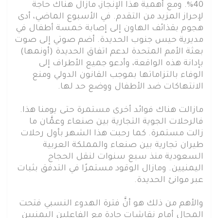
40%. ومع أهمية هذا الإنجاز، مازال هناك حاجة
لإحراز المزيد من التقدم. في الأسبوع الماضي، أدى
هجوم بقذائف الهاون إلى إصابة خمسة أطفال في
مديرية حيس جنوب الحديدة. أضم صوتي إلى صوت
بعثة الأمم المتحدة لدعم اتفاق الحديدة (أونمها)
بإدانة هذه الواقعة، وأدعو جميع الأطراف إلى
الوفاء بالتزاماتها بموجب القانون الدولي ومنع
الانتهاكات ضد الأطفال ووضع حد لها.
مازالت هناك فوائد أخرى مستمرة حتى يومنا هذا.
فالرحلات الجوية التجارية بين صنعاء وعمَّان ما
زالت مستمرة. كما رحبت هذا الشهر بأول رحلات
طيران تجارية بين صنعاء والمملكة العربية
السعودية منذ سبع سنوات لنقل الحجاج
اليمنيين. ومازال الوقود مستمرًا في التدفق بثبات
عبر موانئ الحديدة.
والأهم من ذلك هو أنَّ فترة الهدوء النسبي فتحت
المجال أمام نقاشات جادة مع الفاعلين اليمنيين