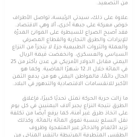
من التصعيد.
علاوة على ذلك، سيدتي الرئيسة، تواصل الأطراف
خوض معركة على جبهة أخرى، ألا وهي الاقتصاد.
فقد أصبح الصراع للسيطرة على الموانئ المدرّة
للإيرادات والطرق التجارية والقطاع المصرفي
والعملة والثروات الطبيعية جزءً لا يتجزأ من النزاع
السياسي والعسكري. وانخفضت قيمة الريال
اليمني مقابل الدولار الأمريكي في عدن بأكثر من 25
في المائة خلال الـ 12 شهرًا الماضية. وكما هو
الحال دائمًا، فالمواطن اليمني هو من يدفع الثمن
الأكبر للانقسامات الاقتصادية والتدهور في البلاد.
ما زالت حرية الحركة تمثل تحديًا كبيرًا، فإغلاق
الطرق نتيجة النزاع يجبر آلاف اليمنيين في كل يوم
على اتخاذ طرق غير آمنة، كما يرفع أيضًا من تكلفة
نقل السلع بنسبة تفوق المائة بالمائة. وكذلك
تزيد الألغام والذخائر غير المتفجرة وظروف
الطقس المتطرفة المرتبطة بالتغير المناخي من