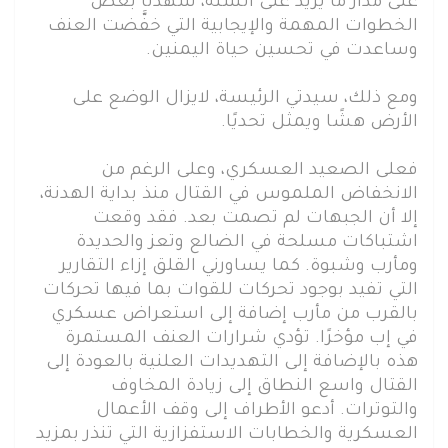
على مدار ما يزيد على السنة، شهدنا بعض
الخطوات المهمة والإيجابية التي خفَّضت العنف
وساعدت في تحسين حياة اليمنين.
ومع ذلك، سيدتي الرئيسة، لايزال الوضع على
الأرض هشًا ويمثل تحديًا.
فعلى الصعيد العسكري، وعلى الرغم من
الانخفاض الملموس في القتال منذ بداية الهدنة،
إلا أن الجبهات لم تصمت بعد. فقد وقعت
اشتباكات مسلحة في الضالع وتعز والحديدة
ومأرب وشبوة. كما يساورني القلق إزاء التقارير
التي تفيد بوجود تحركات للقوات بما فيها تحركات
بالقرب من مأرب إضافة إلى استعراض عسكري
في إب مؤخرًا. تؤدي شرارات العنف المستمرة
هذه بالإضافة إلى التهديدات العلنية بالعودة إلى
القتال واسع النطاق إلى زيادة المخاوف
والتوترات. أدعو الأطراف إلى وقف الأعمال
العسكرية والخطابات الاستفزازية التي تنذر بمزيد