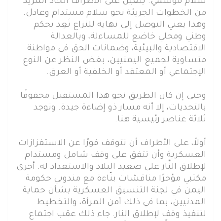
سلام موسمي. يتعين على الأطراف اتخاذ المزيد
من الخطوات الجريئة نحو سلام مستدام وعادل.
وهذا يعني التوصل إلى نهاية للنزاع تَعِد بحكم
وطني ومحلي خاضع للمساءلة، وبالعدالة
الاقتصادية والبيئية، وضمانات الحق في مواطنة
متساوية لجميع اليمنيين، بغض النظر عن النوع
الإجتماعي أو المعتقد أو الخلفية أو العرق.
وحتى إن كان الطريق نحو هذا المستقبل محفوفًا
بالتحديات، إلا أنه مسار ذو إضاءة جيدة. وتوجد
ثلاثة عناصر رئيسية هنا.
أولاً، على الأطراف أن تتوقف فورًا عن الاستفزازات
العسكرية وأن تتفق على وقف شامل ومستدام
لإطلاق النَّار على صعيد البلاد والاستعداد له. أجرى
مكتبي مؤخرًا مناقشات بنّاءة مع مندوبي حكومة
اليمن في لجنة التنسيق العسكرية بشأن حماية
المدنيين، بما في ذلك أمن المرأة، والتخطيط
لتنفيذ وقف لإطلاق النار. جاء ذلك عقب اجتماع