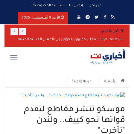
من نحن
إتصل بنا
سياسة الخصوصية
الأحد 9 أغسطس, 2026
›
‹
آخر الأخبار :
استهداف ميناء المخا: الحوثيون يلجؤون إلى الأعمال العدائية المدنية
اليمن ت
الرئيسية
عربية ودولية
موسكو تنشر مقاطع لتقدم
قواتها نحو كييف.. ولندن
"تأخرت"