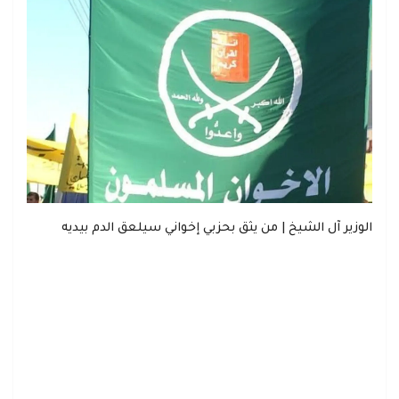
الوزير آل الشيخ | من يثق بحزبي إخواني سيلعق الدم بيديه