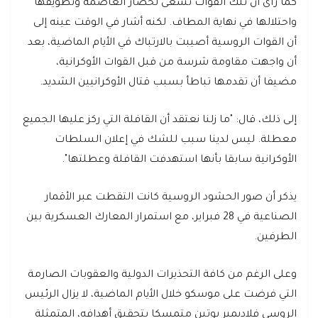
كما رأى أن تلك القوات تسعى لحصار العاصمة وتطويقها
واحتلالها في نهاية المطاف. لكنه أشار في الوقت عينه إلى
أن القوات الروسية أصيبت بالارتباك في الأيام الماضية، بعد
أن واجهت مقاومة شرسة من قبل القوات الأوكرانية،
مضيفا أن تقدمها تباطأ بسبب قتال الأوكرانيين الشديد.
إلى ذلك، قال: "ما زلنا نعتقد أن القافلة التي ركز عليها الجميع
معطلة. ليس لدينا سبب للشك في إعلان السلطات
الأوكرانية سابقا بأنها استهدفت القافلة وعطلتها".
يذكر أن صور الحشود الروسية كانت التقطت عبر الأقمار
الصناعية في 28 فبراير، مع استمرار المعارك العسكرية بين
الطرفين.
وعلى الرغم من كافة التحذيرات الدولية والعقوبات الصارمة
التي فرضت على موسكو خلال الأيام الماضية، لا يزال الرئيس
الروسي فلاديمير بوتين متمسكا بتحقيق أهدافه، المتمثلة