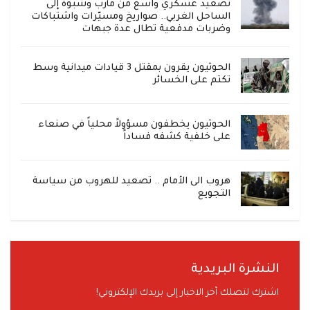
تصعيد عسكري واسع من مأرب وشبوة إلى
الساحل الغربي.. صواريخ ومسيّرات واشتباكات
وضربات مدفعية تطال عدة جبهات
الحوثيون يقرون بمقتل 3 قيادات ميدانية وسط
تكتم على الخسائر
الحوثيون يخطفون مسؤولاً محلياً في صنعاء
على خلفية كشفه فساداً
هروب الى الأمام .. تصعيد للهروب من سياسة
التجويع
النشرة البريدية
اشترك لتصلك آخر الاخبار إلى بريدك الإلكتروني!