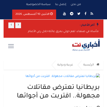
من نحن
إتصل بنا
سياسة الخصوصية
الاثنين 10 أغسطس, 2026
›
‹
آخر الأخبار :
وزير الأوقاف: استهداف ميناء المخا اعتداء مباشر على مصالح ومعيشة اليمنيين
مأساة في صنعاء: لغم حوثي يمزق عائلة خلال رعي الأغنام
الرئيسية
عربية ودولية
بريطانيا تعترض مقاتلات
مجهولة.. اقتربت من أجوائها