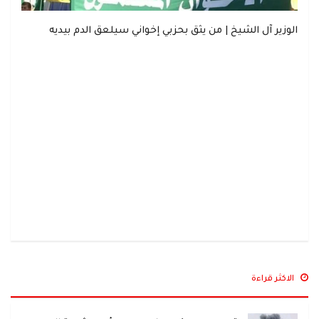
الوزير آل الشيخ | من يثق بحزبي إخواني سيلعق الدم بيديه
الاكثر قراءة