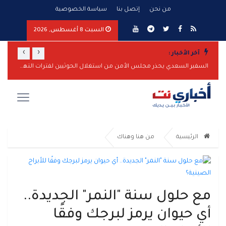
من نحن
إتصل بنا
سياسة الخصوصية
السبت 8 أغسطس, 2026
›
‹
آخر الأخبار :
المقاومة الوطنية تحبط هجوماً بزورق مفخخ على سفينة نفطية بالبحر الأحمر
السفير السعدي يحذر مجلس الأمن من استغلال الحوثيين لفترات التهدئة لتعزيز قدراتهم
الرئيسية
من هنا وهناك
مع حلول سنة "النمر" الجديدة..
أي حيوان يرمز لبرجك وفقًا