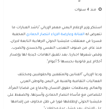
منذ 4 سنوات
استنكر وزير الإعلام اليمني معمر الإرياني "باشد العبارات ما
تتعرض له
الفنانة وعارضة الازياء انتصار الحمادي
المخفية
قسريا في معتقلات مليشيا الحوثي الارهابية التابعة لايران،
منذ عام، من صنوف التعذيب النفسي والجسدي والضرب،
وقص شعرها اجباريا، بعد تلفيق اتهامات كيدية لها وإصدار
أحكام غير قانونية بحبسها 5 أعوام".
ودعا الإرياني "الفنانين والمثقفين والحقوقيين ومختلف
الفعاليات الثقافية والفنية في اليمن والوطن العربي
والعالم، ومنظمات حقوق الانسان والدفاع عن قضايا المرأة،
للتضامن مع مأساة انتصار الحمادي وأسرتها، والضغط على
مليشيا الحوثي لإطلاقها فورا في ظل مخاوف من إقدامها
على الإنتحار، بعد فشل عدة محاولات".