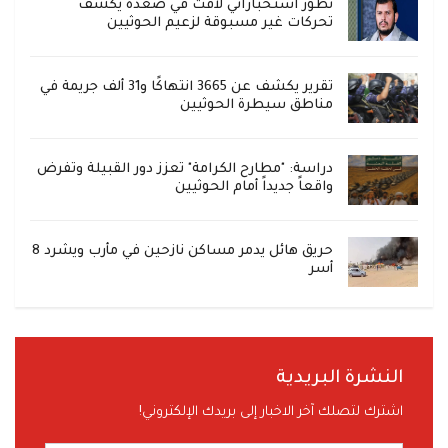
تطور استخباراتي لافت في صعدة يكشف
تحركات غير مسبوقة لزعيم الحوثيين
تقرير يكشف عن 3665 انتهاكًا و31 ألف جريمة في
مناطق سيطرة الحوثيين
دراسة: "مطارح الكرامة" تعزز دور القبيلة وتفرض
واقعاً جديداً أمام الحوثيين
حريق هائل يدمر مساكن نازحين في مأرب ويشرد 8
أسر
النشرة البريدية
اشترك لتصلك آخر الاخبار إلى بريدك الإلكتروني!