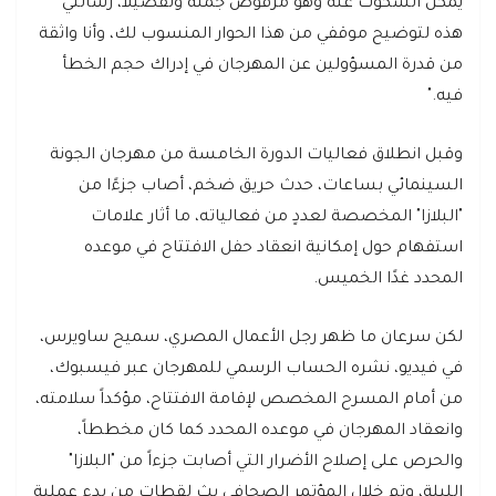
يمكن السكوت عنه وهو مرفوض جملة وتفصيلاً، رسالتي
هذه لتوضيح موقفي من هذا الحوار المنسوب لك، وأنا واثقة
من قدرة المسؤولين عن المهرجان في إدراك حجم الخطأ
فيه."
وقبل انطلاق فعاليات الدورة الخامسة من مهرجان الجونة
السينمائي بساعات، حدث حريق ضخم، أصاب جزءًا من
"البلازا" المخصصة لعددٍ من فعالياته، ما أثار علامات
استفهام حول إمكانية انعقاد حفل الافتتاح في موعده
المحدد غدًا الخميس.
لكن سرعان ما ظهر رجل الأعمال المصري، سميح ساويرس،
في فيديو، نشره الحساب الرسمي للمهرجان عبر فيسبوك،
من أمام المسرح المخصص لإقامة الافتتاح، مؤكداً سلامته،
وانعقاد المهرجان في موعده المحدد كما كان مخططاً،
والحرص على إصلاح الأضرار التي أصابت جزءاً من "البلازا"
الليلة، وتم خلال المؤتمر الصحافي بث لقطات من بدء عملية