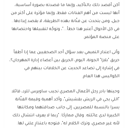
أكن أقصد ذلك بالتأكيد، وإنما ما قصدته بصورة أساسية،
أنها ليست من أهم الفنانات فقط، وإنما مؤثرة على أكثر من
جيل، ومن يتحدث عن فنّانة بهذه الطريقة، لا يقصد إيذاءها..
في كل الأحوال أعتبر هذا خطأ..."، وتوجّه لتقبيلها واحتضانها
على منصة المؤتمر.
وأتى اعتذار التميمي بعد سؤال أحد الصحفيين عما إذا أطفأ
حريق "بلازا" الجونة، اليوم، الحريق بين أعضاء إدارة المهرجان؟،
في إشارة إلى تصاعد الحديث عن الخلافات بينهم في
الكواليس هذا العام.
وحينها بادر رجل الأعمال المصري نجيب ساويرس للرد، قائلا:
"اللي يجي في الريش بقشيش"، وأكد أهمية وقيمة الفنّانة
يسرا بالنسبة للمصريين، إلى جانب صداقتهما ومكانتها
الكبيرة لدى عائلته. وقال ممازحًا: "ربما لا يعرف انتشال ذلك
لأنه غير مصري، وترك الكلام له"، فتوجه باعتذارٍ علني لها.