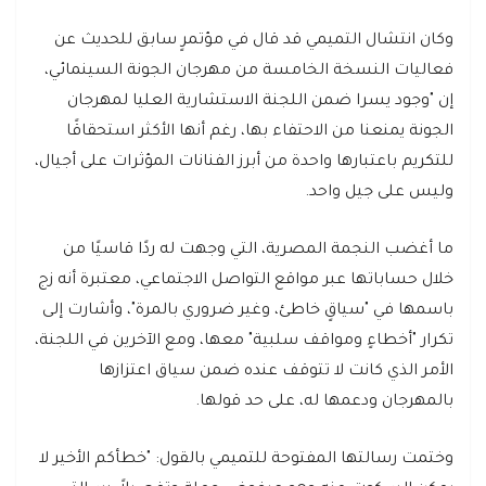
وكان انتشال التميمي قد قال في مؤتمرٍ سابق للحديث عن
فعاليات النسخة الخامسة من مهرجان الجونة السينمائي،
إن "وجود يسرا ضمن اللجنة الاستشارية العليا لمهرجان
الجونة يمنعنا من الاحتفاء بها، رغم أنها الأكثر استحقاقًا
للتكريم باعتبارها واحدة من أبرز الفنانات المؤثرات على أجيال،
وليس على جيل واحد.
ما أغضب النجمة المصرية، التي وجهت له ردًا قاسيًا من
خلال حساباتها عبر مواقع التواصل الاجتماعي، معتبرة أنه زج
باسمها في "سياقٍ خاطئ، وغير ضروري بالمرة"، وأشارت إلى
تكرار "أخطاءٍ ومواقف سلبية" معها، ومع الآخرين في اللجنة،
الأمر الذي كانت لا تتوقف عنده ضمن سياق اعتزازها
بالمهرجان ودعمها له، على حد قولها.
وختمت رسالتها المفتوحة للتميمي بالقول: "خطأكم الأخير لا