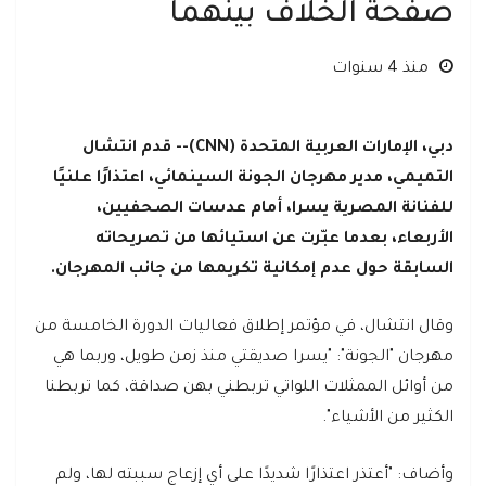
صفحة الخلاف بينهما
منذ 4 سنوات
دبي، الإمارات العربية المتحدة (CNN)-- قدم انتشال
التميمي، مدير مهرجان الجونة السينمائي، اعتذارًا علنيًا
للفنانة المصرية يسرا، أمام عدسات الصحفيين،
الأربعاء، بعدما عبّرت عن استيائها من تصريحاته
السابقة حول عدم إمكانية تكريمها من جانب المهرجان.
وقال انتشال، في مؤتمر إطلاق فعاليات الدورة الخامسة من
مهرجان "الجونة": "يسرا صديقتي منذ زمن طويل، وربما هي
من أوائل الممثلات اللواتي تربطني بهن صداقة، كما تربطنا
الكثير من الأشياء".
وأضاف: "أعتذر اعتذارًا شديدًا على أي إزعاج سببته لها، ولم