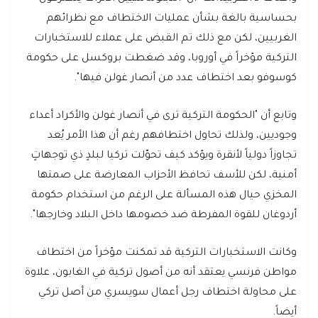
بحساسية بالغة بشأن عمليات الاختطاف مع نظرائهم
الغربيين، لكن مع ذلك تم القبض على عملاء للاستخبارات
التركية مؤخراً في أوروبا، وقد ضغطت بروكسل على حكومة
كوسوفو بعد اختطاف عدد من أنصار غولن فيها".
وتابع أن "الحكومة التركية ترى في أنصار غولن والأكراد أعداء
وجوديين، ولذلك تحاول اختطافهم رغم أن هذا الأمر يُعد
تجاوزاً دولياً لأنقرة ويؤكد كيف تحوّلت تركيا لبلدٍ ذي توجهاتٍ
أمنية، لكن للأسف تحافظ الأحزاب المعارضة على صمتها
المخزي حيال هذه المسألة على الرغم من استخدام حكومة
أردوغان للقوة المفرطة ضد خصومها داخل البلاد وخارجها".
وكانت الاستخبارات التركية قد تمكنت مؤخراً من اختطاف
مواطن فرنسي يعتقد أنه من أصول تركية في الغابون، علاوة
على محاولة اختطاف رجل أعمال سويسري من أصل تركي
أيضاً.