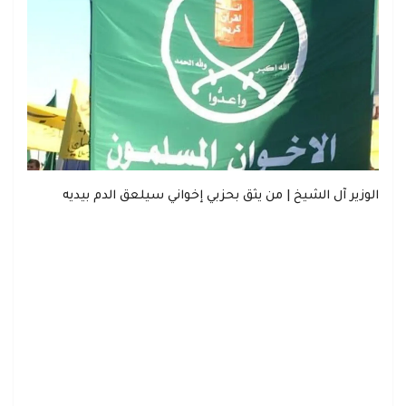
الوزير آل الشيخ | من يثق بحزبي إخواني سيلعق الدم بيديه