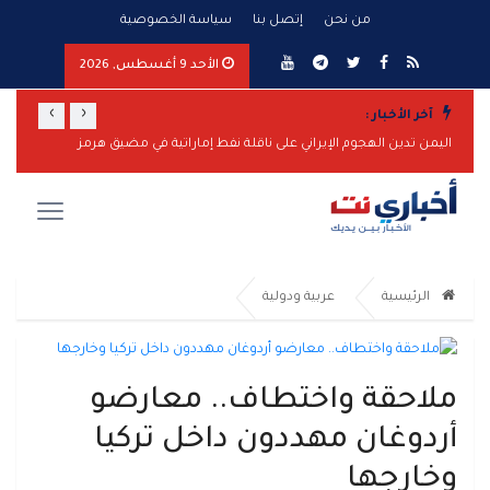
من نحن
إتصل بنا
سياسة الخصوصية
الأحد 9 أغسطس, 2026
›
‹
آخر الأخبار :
اليمن تدين الهجوم الإيراني على ناقلة نفط إماراتية في مضيق هرمز
مأرب ترفع الجاهزية وتتوعد برد حازم على تصعيد الحوثيين
الرئيسية
عربية ودولية
ملاحقة واختطاف.. معارضو
أردوغان مهددون داخل تركيا
وخارجها