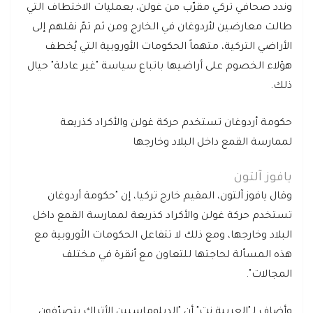
وندد صحافي تركي مقرّب من غولن، بعمليات الاختطاف التي
طالت معارضين لأردوغان في الخارج ومن ثم تمّ نقلهم إلى
الأراضي التركية، متهماً الحكومات الأوروبية التي يُخطف
هؤلاء الخصوم على أراضيها باتباع سياسة "غير عادلة" حيال
ذلك.
حكومة أردوغان تستخدم حركة غولن والأكراد كذريعة
لممارسة القمع داخل البلاد وخارجها
يافوز آلتون
وقال يافوز آلتون، المقيم خارج تركيا، إن "حكومة أردوغان
تستخدم حركة غولن والأكراد كذريعة لممارسة القمع داخل
البلاد وخارجها، ومع ذلك لا تتفاعل الحكومات الأوروبية مع
هذه المسألة لحاجتها للتعاون مع أنقرة في مختلف
المجالات".
وأضاف لـ"العربية.نت" أن "الدبلوماسيين الأتراك يتصرّفون