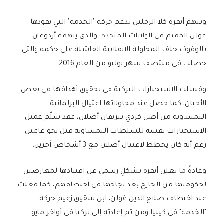
وتتهم أنقرة كلا الرجلين بدعم حركة "الخدمة" التي يقودها
غولن المقيم في الولايات المتحدة، والذي يتهمه أردوغان
بالوقوف خلف المحاولة الانقلابية الفاشلة على حكمه والتي
حصلت في منتصف شهر يوليو من العام 2016.
وفشلت الاستخبارات التركية في تحقيق أهدافها في بعض
الأحيان، كما حصل عند محاولاتها اغتيال البرلمانية
النمساوية من أصل كردي بيريفان أصلان، فقد سلّم عميل
الاستخبارات نفسه للسلطات النمساوية قبل نحو عامين
رغم أنه كان يخطط لاغتيال أصلان مع 3 أشخاص آخرين.
وعادةً ما تعلن أنقرة بشكلٍ رسمي عن اقتيادها لمعارضين
لحكومتها من الخارج بعد نجاحها في اختطافهم، كما فعلت
عند اختطاف صلاح الدين غولن، ابن شقيق زعيم حركة
"الخدمة" في كينيا ومن ثم إعادته إلى تركيا في أواخر مايو