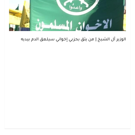
الوزير آل الشيخ | من يثق بحزبي إخواني سيلعق الدم بيديه