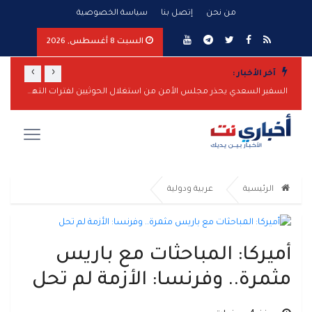
من نحن
إتصل بنا
سياسة الخصوصية
السبت 8 أغسطس, 2026
›
‹
آخر الأخبار :
المقاومة الوطنية تحبط هجوماً بزورق مفخخ على سفينة نفطية بالبحر الأحمر
السفير السعدي يحذر مجلس الأمن من استغلال الحوثيين لفترات التهدئة لتعزيز قدراتهم
الرئيسية
عربية ودولية
أميركا: المباحثات مع باريس
مثمرة.. وفرنسا: الأزمة لم تحل