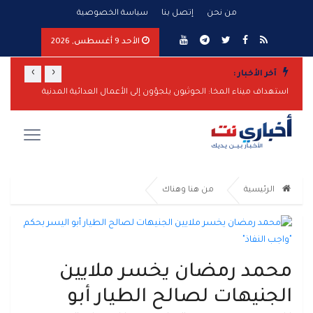
من نحن
إتصل بنا
سياسة الخصوصية
الأحد 9 أغسطس, 2026
›
‹
آخر الأخبار :
استهداف ميناء المخا: الحوثيون يلجؤون إلى الأعمال العدائية المدنية
اليمن ت
الرئيسية
من هنا وهناك
محمد رمضان يخسر ملايين
الجنيهات لصالح الطيار أبو