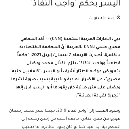
اليسر بحكم "واجب النفاذ"
منذ 5 سنوات
دبي، الإمارات العربية المتحدة (CNN) -- أكد المحامي
مجدي حلمي لـCNN بالعربية أنّ المحكمة الاقتصادية
بالقاهرة، أصدرت الأربعاء 7 نيسان/ إبريل 2021: "حكماً
قطعياً وواجب النفاذ"، يلزم الفنّان محمد رمضان
بتعويض موكله الطيّار أشرف أبو اليسر بـ"6 ملايين جنيه
مصري"، عن الأضرار المادية والأدبية بسبب صورة نشرها
رمضان على متن طائرة كان يقودها أبو اليسر، قال إنها
"تجربة لقيادة الطائرة".
وتعود القصة إلى أواخر العام 2019، حينما نشر محمد رمضان
فيديو من قمرة طائرة خاصة أقلته في إحدى رحلاته إلى
السعودية، بدا فيه كما لو كان يقود الطائرة، ما تسبب