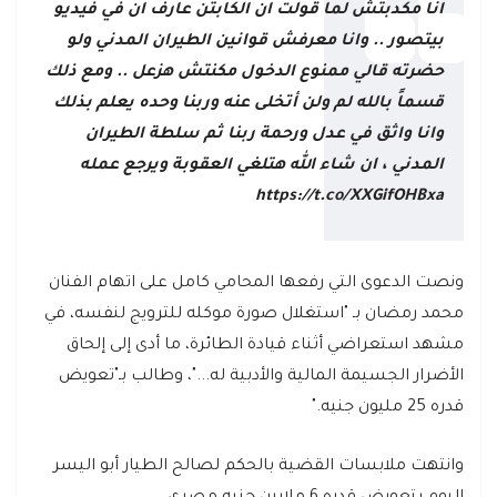
انا مكدبتش لما قولت ان الكابتن عارف ان في فيديو
بيتصور .. وانا معرفش قوانين الطيران المدني ولو
حضرته قالي ممنوع الدخول مكنتش هزعل .. ومع ذلك
قسماً بالله لم ولن أتخلى عنه وربنا وحده يعلم بذلك
وانا واثق في عدل ورحمة ربنا ثم سلطة الطيران
المدني ، ان شاء الله هتلغي العقوبة ويرجع عمله
https://t.co/XXGifOHBxa
ونصت الدعوى التي رفعها المحامي كامل على اتهام الفنان
محمد رمضان بـ "استغلال صورة موكله للترويج لنفسه، في
مشهد استعراضي أثناء قيادة الطائرة، ما أدى إلى إلحاق
الأضرار الجسيمة المالية والأدبية له..."، وطالب بـ"تعويض
قدره 25 مليون جنيه."
وانتهت ملابسات القضية بالحكم لصالح الطيار أبو اليسر