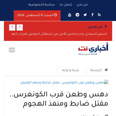
من نحن
إتصل بنا
سياسة الخصوصية
السبت 8 أغسطس, 2026
›
‹
آخر الأخبار :
المقاومة الوطنية تحبط هجوماً بزورق مفخخ على سفينة نفطية بالبحر الأحمر
السفير السعدي يحذر مجلس الأمن من استغلال الحوثيين لفترات التهدئة لتعزيز قدراتهم
الرئيسية
عربية ودولية
دهس وطعن قرب الكونغرس..
مقتل ضابط ومنفذ الهجوم