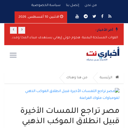
من نحن
إتصل بنا
سياسة الخصوصية
الاثنين 10 أغسطس, 2026
›
‹
آخر الأخبار :
المخا تحت نيران الحوثيين: هجوم صاروخي واسع يستهدف الميناء والمدنيين
القوات المسلحة اليمنية: هجوم حوثي إرهابي يستهدف ميناء المخا ومدنيين
وزيرة 
الرئيسية
من هنا وهناك
مصر تراجع اللمسات الأخيرة
قبيل انطلاق الموكب الذهبي