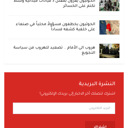
الحوثيون يقرون بمقتل 3 قيادات ميدانية وسط
تكتم على الخسائر
الحوثيون يخطفون مسؤولاً محلياً في صنعاء
على خلفية كشفه فساداً
هروب الى الأمام .. تصعيد للهروب من سياسة
التجويع
النشرة البريدية
اشترك لتصلك آخر الاخبار إلى بريدك الإلكتروني!
إشتراك