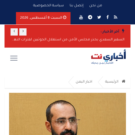
من نحن
إتصل بنا
سياسة الخصوصية
السبت 8 أغسطس, 2026
›
‹
آخر الأخبار :
المقاومة الوطنية تحبط هجوماً بزورق مفخخ على سفينة نفطية بالبحر الأحمر
السفير السعدي يحذر مجلس الأمن من استغلال الحوثيين لفترات التهدئة لتعزيز قدراتهم
الرئيسية
اخبار اليمن