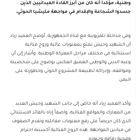
وطنية، مؤكداً أنه كان من أبرز القادة الميدانيين الذين
جسدوا الشجاعة والإقدام في مواجهة مليشيا الحوثي.
وفي مداخلة تلفزيونية مع قناة الجمهورية، أوضح العميد زياد
أن الشهيد وحيش تمتع بمعنويات عالية وروح قتالية
استثنائية في مختلف مراحل المعركة الوطنية. وأشار إلى أن
وعيه الديني والوطني العميق انعكس بوضوح على شخصيته
ومواقفه، وإدراكه لطبيعة المشروع الحوثي وخطورته على
اليمن.
وأكد العميد زياد أنه خاض إلى جانب الشهيد وحيش العديد
من المعارك والمواقع القتالية، واصفاً إياه بالقائد الاستثنائي
الذي كان حريصاً على رفع معنويات مقاتليه وتقدم الصفوف
في ميادين المواجهة. هذه الروح القتالية أكسبته احترام
ومحبة رفاقه وجنوده.