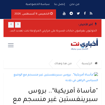
من نحن
إتصل بنا
سياسة الخصوصية
الخميس 6 أغسطس, 2026
›
‹
آخر الأخبار :
الحوثيون يفرضون جبايات قسرية على مزارعي المراوعة تحت تهديد السلاح
الرئيسية
من هنا وهناك
"مأساة أمريكية“.. بروس
سبرينغستين غير منسجم مع