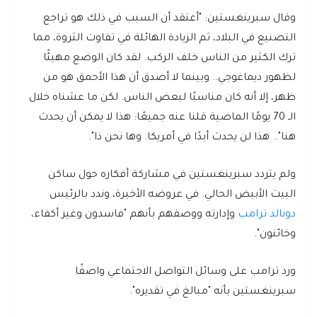
وقال سبرينغستين: "أعتقد أن السبب في ذلك هو تراجع
التصنيع في البلاد، ثم الزيادة الهائلة في تفاوت الثروة، مما
ترك الكثير من الناس خلف الركب. لقد كان الوضع مهيئًا
لظهور ديماغوجي.. وبينما لا أصدق أن هذا الأحمق هو من
ظهر، إلا أنه كان مناسبًا لبعض الناس. لكن ما عشناه خلال
الـ 70 يومًا الماضية قلنا عنه جميعًا: هذا لا يمكن أن يحدث
هنا".. هذا لن يحدث أبدًا في أمريكا. وها نحن ذا".
ولم يتردد سبرينغستين في مشاركة أفكاره حول ساكن
البيت الأبيض الحالي. في عروضه الأخيرة، وندد بالرئيس
دونالد ترامب
وإدارته ووصفهم بأنهم "فاسدون وغير أكفاء،
وخائنون".
ورد ترامب على وسائل التواصل الاجتماعي واصفًا
سبرينغستين بأنه "مبالغ في تقديره".