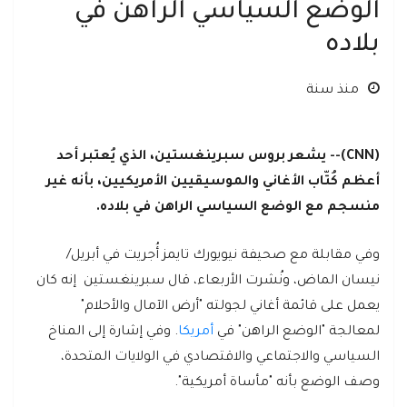
الوضع السياسي الراهن في
بلاده
منذ سنة
(CNN)-- يشعر بروس سبرينغستين، الذي يُعتبر أحد
أعظم كُتّاب الأغاني والموسيقيين الأمريكيين، بأنه غير
منسجم مع الوضع السياسي الراهن في بلاده.
وفي مقابلة مع صحيفة نيويورك تايمز أُجريت في أبريل/
نيسان الماض، ونُشرت الأربعاء، قال سبرينغستين إنه كان
يعمل على قائمة أغاني لجولته "أرض الآمال والأحلام"
لمعالجة "الوضع الراهن" في
أمريكا
. وفي إشارة إلى المناخ
السياسي والاجتماعي والاقتصادي في الولايات المتحدة،
وصف الوضع بأنه "مأساة أمريكية".