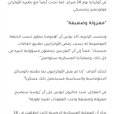
في أوكرانيا يوم 24 فبراير. كما تحدث أيضاً مع نظيره الأوكراني
فولوديمير زيلينسكي.
"معزولة وضعيفة"
وبحسب الإليزيه، أكد بوتين أن "‏هجومنا يتطور حسب الخطة
الموضوعة له بسبب رفض الأوكرانيين تطبيق اتفاقات
مينسك"، لافتاً إلى أن "الغربيين يتحملون مسؤولية كبيرة في
كل ذلك، وعملياتنا العسكرية ستتواصل".
كذلك أضاف: "إذا لم يقبل الأوكرانيون بما نطلبه بالوسائل
الدبلوماسية والسياسية فسيحصل ذلك عسكرياً".
في المقابل، شدد ماكرون لبوتين على أن "روسيا ستصبح
معزولة وضعيفة وتحت العقوبات لفترة طويلة".
يذكر أن العملية العسكرية الروسية كانت انطلقت في 24