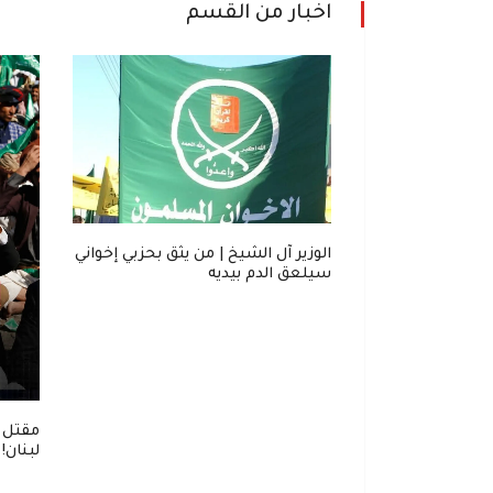
اخبار من القسم
. "ناشونال
الوزير آل الشيخ | من يثق بحزبي إخواني
 خطر لدول الخليج
سيلعق الدم بيديه
مقتل 
لبنان!