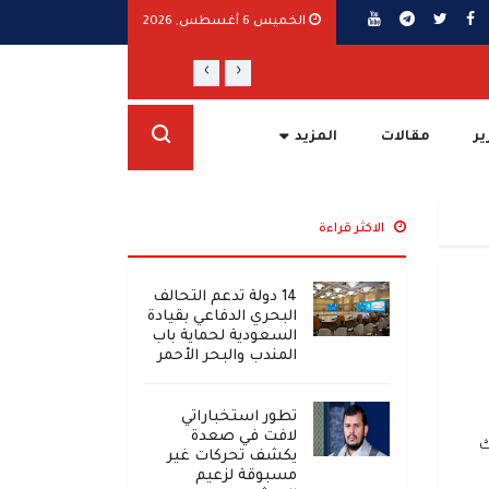
الخميس 6 أغسطس, 2026
›
‹
أمريكا: دعم اليمن ومواجهة "إرهاب" الحوثي
ير
مقالات
المزيد
الاكثر قراءة
14 دولة تدعم التحالف
البحري الدفاعي بقيادة
السعودية لحماية باب
المندب والبحر الأحمر
تطور استخباراتي
لافت في صعدة
ك
يكشف تحركات غير
مسبوقة لزعيم