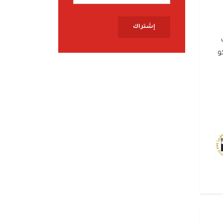
إشتراك
و