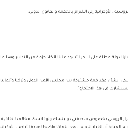
سية ـ الأوكرانية إلى الالتزام بالحكمة والقانون الدولي.
ارنا دولة مطلة على البحر الأسود علينا اتخاذ حزمة من التدابير وهذا ما
نسكي، بشأن عقد قمة مشتركة بين مجلس الأمن الدولي وتركيا وألمانيا،
سنشارك في هذا الاجتماع".
 القرار الروسي بخصوص منطقتي دونيتسك ولوغانسك مخالف لاتفاقية
 العبارة أن القرار الروسي يعد انتهاكا واضحا لوحدة الأراضي الأوكراني