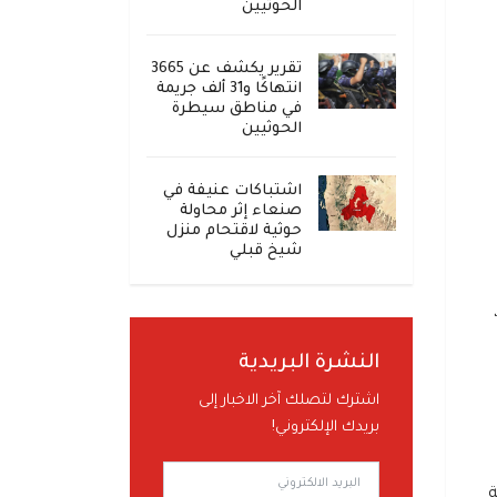
الحوثيين
تقرير يكشف عن 3665
انتهاكًا و31 ألف جريمة
في مناطق سيطرة
الحوثيين
اشتباكات عنيفة في
صنعاء إثر محاولة
حوثية لاقتحام منزل
شيخ قبلي
النشرة البريدية
اشترك لتصلك آخر الاخبار إلى
بريدك الإلكتروني!
ة