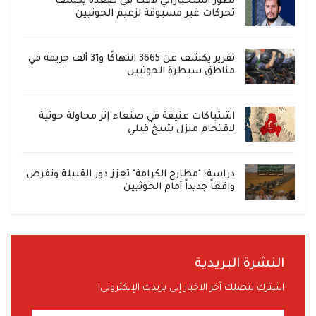
تطور استخباراتي لافت في صعدة يكشف
تحركات غير مسبوقة لزعيم الحوثيين
تقرير يكشف عن 3665 انتهاكًا و31 ألف جريمة في
مناطق سيطرة الحوثيين
اشتباكات عنيفة في صنعاء إثر محاولة حوثية
لاقتحام منزل شيخ قبلي
دراسة: "مطارح الكرامة" تعزز دور القبيلة وتفرض
واقعاً جديداً أمام الحوثيين
النشرة البريدية
اشترك لتصلك آخر الاخبار إلى بريدك الإلكتروني!