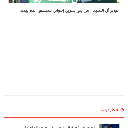
الوزير آل الشيخ | من يثق بحزبي إخواني سيلعق الدم بيديه
الاكثر قراءة