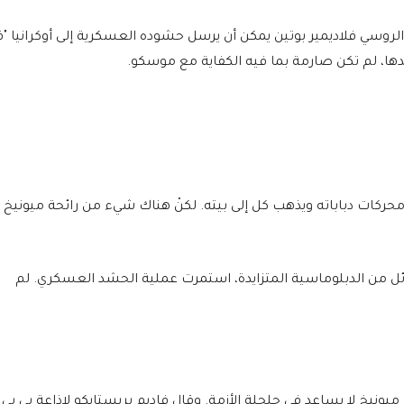
لروسي فلاديمير بوتين يمكن أن يرسل حشوده العسكرية إلى أوكرانيا "
دها، لم تكن صارمة بما فيه الكفاية مع موسكو.
ركات دباباته ويذهب كل إلى بيته. لكنْ هناك شيء من رائحة ميونيخ
الهائل من الدبلوماسية المتزايدة، استمرت عملية الحشد العسكري. لم
 ميونيخ لا يساعد في حلحلة الأزمة. وقال فاديم بريستايكو لإذاعة بي بي