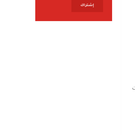
إشتراك
ت