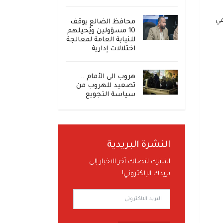
في
محافظ الضالع يوقف
10 مسؤولين ويُحيلهم
للنيابة العامة لمعالجة
اختلالات إدارية
هروب الى الأمام ..
تصعيد للهروب من
سياسة التجويع
النشرة البريدية
اشترك لتصلك آخر الاخبار إلى
بريدك الإلكتروني!