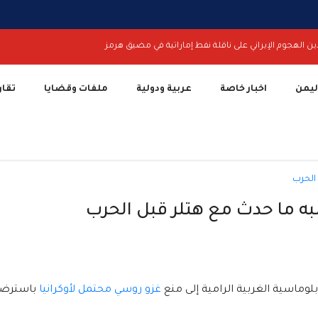
ين الهجوم الإيراني على ناقلة نفط إماراتية في مضيق هرمز
اليمن
اخبار خاصة
عربية ودولية
ملفات وقضايا
تقار
به ما حدث مع هتلر قبل الحرب
دبلوماسية الغربية الرامية إلى منع
غزو روسي محتمل لأوكرانيا
باسترضا