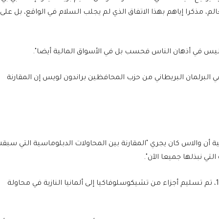
م، مذكرا إياهم بهذا الاتفاق الذي لم يجلب السلام في الواقع، بل على
يس في أذهان الناس فحسب بل في الأسواق المالية أيضا".
ي البرلمان البريطاني من حزب المحافظين براندون لويس إن المقارنة
 أن والاس كان يجري "المقارنة بين المحاولات الدبلوماسية التي سبق
لتي نبذلها جميعا الآن".
يذكر أنه بموجب اتفاق ميونيخ الذي أبرم عام 1938، تم تسليم أجزاء من تشيكوسلوفاكيا إلى ألمانيا النازية في محاولة