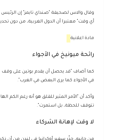
وقال والاس لصحيفة "صنداي تايمز" إن الرئيس ا
أي وقت" معتبرا أن الدول الغربية، من دون تحدي
مادة اعلانية
رائحة ميونيخ في الأجواء
كما أضاف "قد يحصل أن يقدم بوتين على وقف مح
في الأجواء كما يرى البعض في الغرب".
وأكد أن "الأمر المثير للقلق هو أنه رغم الكم 
تتوقف للحظة، بل استمرت".
لا وقت لإهانة الشركاء
من جانبه، حذّر سفير أوكرانيا في لندن من أن ذكر