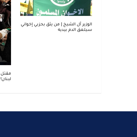
. "ناشونال
الوزير آل الشيخ | من يثق بحزبي إخواني
 خطر لدول الخليج
سيلعق الدم بيديه
مقتل 
لبنان!