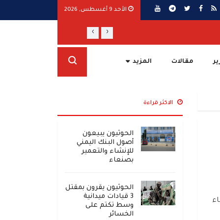
الأحد 9 أغسطس, 2026
›
‹
مأرب ترفع الجاهزية وتتوعد برد حازم على تص
ير
مقالات
المزيد
الاكثر قراءة
الحوثيون يبيعون
أصول البنك اليمني
للإنشاء والتعمير
بصنعاء
الحوثيون يقرون بمقتل
3 قيادات ميدانية
ء
وسط تكتم على
الخسائر