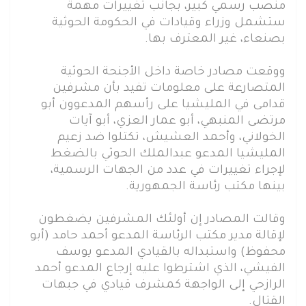
منصب رسمي كبير، بجانب تغييرات مهمة
ستشمل وزراء وقيادات في الحكومة الحوثية
بصنعاء، غير المعترف بها.
ووقعت مصادر خاصة داخل الأجنحة الحوثية
المتصارعة على معلومات تفيد بأن مشرفين
قدامى في المليشيا على رأسهم المدعوون أبو
مرتضى المنبهي، أبو عمار العزي، أبو آيات
الخولاني، وأحمد العشيش، تكتلوا ضد زعيم
المليشيا المدعو عبدالملك الحوثي بالضغط
لإجراء تغييرات في عدد من الجهات الرسمية،
بينها مكتب رئاسة الجمهورية.
وقالت المصادر إن أولئك المشرفين يضغطون
لإقالة مدير مكتب الرئاسة المدعو أحمد حامد (أبو
محفوظ) واستبداله بالقيادي المدعو يوسف
الفيشي، الذي اشترطوا عليه إرجاع المدعو أحمد
الرازحي إلى الواجهة كمشرف قيادي في جبهات
القتال.