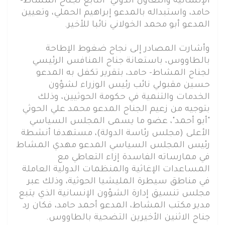
الإنسانية والتعاون الدولي" التابع لجناح المشاط-
حامد، واستبداله بالمدعو إبراهيم الحملي، وتعيين
المدعو أبو محمد الخولاني نائبا للأخير.
وأشارت المصادر إلى نجاح ضغوط الإطاحة
بالطاووس، باستعانة جناح المنافس الرئيسي
لجناح المشاط- حامد، بتقرير تكفل به المدعو
حسين مقبولي نائب رئيس الوزراء لشؤون
الخدمات والتنمية في حكومة الحوثيين، وذلك
بتوجيه من زعيم الجناح المدعو محمد علي الحوثي
"أبو أحمد"، عضو ما يسمى المجلس السياسي
الأعلى (مجلس رئاسة الدولة)، مستهدفا أنشطة
رئيس المجلس السياسي المدعو مهدي المشاط
في ممارساته الفاسدة إزاء التعاطي مع
المساعدات الإغاثية والمنظمات الدولية العاملة
في مناطق سيطرة المليشيا الحوثية، وذلك عبر
مجلس تنسيق إدارة الشؤون الإنسانية الذي يتبع
مدير مكتب المشاط، المدعو أحمد حامد، فكان رد
جناح الاثنين الأخيرين التضحية بالطاووس.