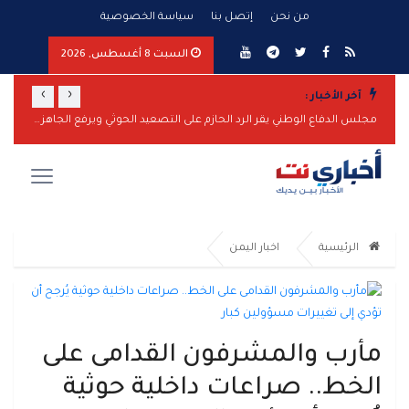
من نحن
إتصل بنا
سياسة الخصوصية
السبت 8 أغسطس, 2026
›
‹
آخر الأخبار :
مأرب: شهيدان و14 جريحاً بقصف حوثي على أحياء سكنية ومخيمات نازحين
مجلس الدفاع الوطني يقر الرد الحازم على التصعيد الحوثي ويرفع الجاهزية العسكرية
اختطاف 
الرئيسية
اخبار اليمن
مأرب والمشرفون القدامى على
الخط.. صراعات داخلية حوثية