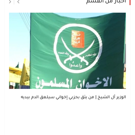
اخبار من القسم
الوزير آل الشيخ | من يثق بحزبي إخواني سيلعق الدم بيديه