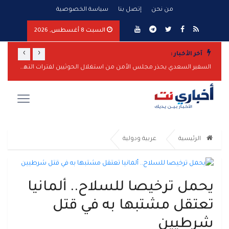
من نحن
إتصل بنا
سياسة الخصوصية
السبت 8 أغسطس, 2026
›
‹
آخر الأخبار :
المقاومة الوطنية تحبط هجوماً بزورق مفخخ على سفينة نفطية بالبحر الأحمر
السفير السعدي يحذر مجلس الأمن من استغلال الحوثيين لفترات التهدئة لتعزيز قدراتهم
الرئيسية
عربية ودولية
يحمل ترخيصا للسلاح.. ألمانيا
تعتقل مشتبها به في قتل
شرطيين