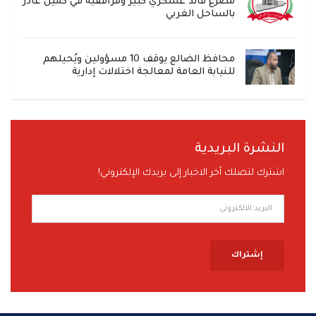
مصرع قائد عسكري كبير ومرافقيه في كمين غادر
بالساحل الغربي
محافظ الضالع يوقف 10 مسؤولين ويُحيلهم
للنيابة العامة لمعالجة اختلالات إدارية
النشرة البريدية
اشترك لتصلك آخر الاخبار إلى بريدك الإلكتروني!
إشتراك