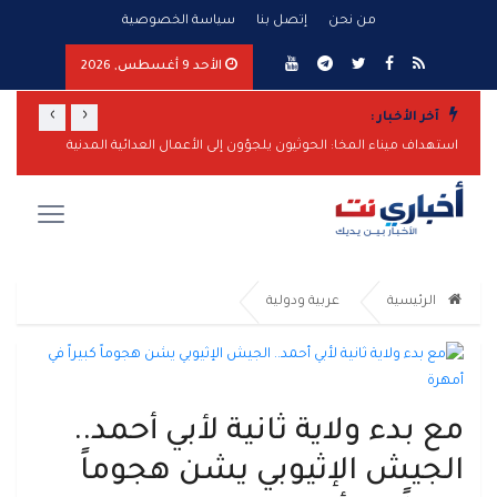
من نحن
إتصل بنا
سياسة الخصوصية
الأحد 9 أغسطس, 2026
›
‹
آخر الأخبار :
مأرب تر
اليمن تدين الهجوم الإيراني على ناقلة نفط إماراتية في مضيق هرمز
استهداف ميناء المخا: الحوثيون يلجؤون إلى الأعمال العدائية المدنية
الرئيسية
عربية ودولية
مع بدء ولاية ثانية لأبي أحمد..
الجيش الإثيوبي يشن هجوماً