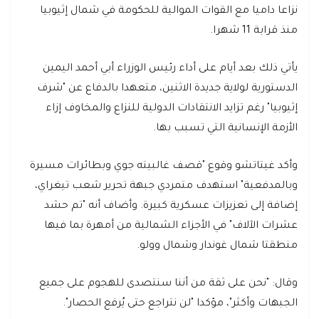
نزاعا داميا مع القوات الموالية للحكومة في شمال إثيوبيا
منذ قرابة 11 شهرا.
يأتي ذلك بعد أيام على أداء رئيس الوزراء أبي أحمد اليمين
الدستورية لولاية جديدة الاثنين، متعهدا بالدفاع عن "شرف
إثيوبيا" رغم تزايد الانتقادات الدولية للنزاع والمخاوف إزاء
الأزمة الإنسانية التي تسبب بها.
وأكد غيتاتشو وقوع "قصف غالبيته جوي وبطائرات مسيرة
وبالمدفعية" استهدف متمردي جبهة تحرير شعب تيغراي،
إضافة إلى تعزيزات عسكرية كبيرة. وأضاف أنه "تم حشد
عشرات الآلاف" في الأجزاء الشمالية من أمهرة بما فيها
منطقتا شمال غوندار وشمال وولو.
وقال: "نحن على ثقة من أننا سنتصدى للهجوم على جميع
الجبهات وأكثر"، مؤكدا "لن نتراجع حتى يُرفع الحصار".