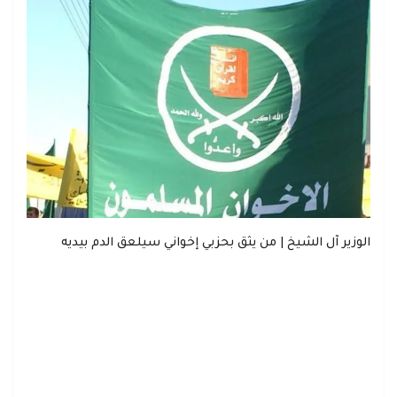
الوزير آل الشيخ | من يثق بحزبي إخواني سيلعق الدم بيديه