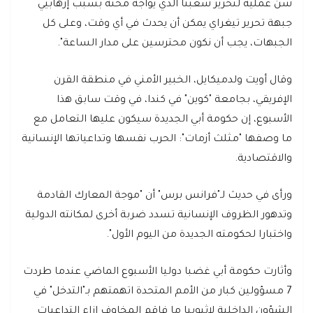
شن عملية لتحرير شعبنا الذي يواجه محنة بسبب إرهابيي
جبهة تحرير تيغراي يمكن أن يحدث في أي وقت، وعلى كل
الجبهات، يجب أن نكون محترسين على مدار الساعة".
وقال أويت ولدميكايل، الخبير الأمني في منطقة القرن
الإفريقي، بجامعة "كوين" في كندا، في وقت سابق هذا
الأسبوع، إن حكومة أبي الجديدة سيكون عليها التعامل مع
ما وصفها "مثلث أزمات": الحرب نفسها وتداعياتها الإنسانية
والاقتصادية.
ورأى في حديث لـ"فرانس برس" أن "موجة المعارك القادمة
وتدهور الظروف الإنسانية تسدد ضربة أخرى لمكانته الدولية
واختبارا لحكومته الجديدة من اليوم الأول".
وأثارت حكومة أبي غضبا دوليا الأسبوع الماضي عندما طردت
7 مسؤولين كبار من الأمم المتحدة اتهمتهم بـ"التدخل" في
الشؤون الداخلية لإثيوبيا ما فاقم المخاوف إزاء التداعيات