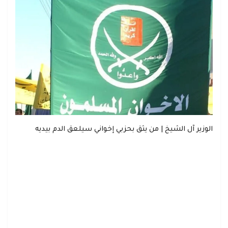
الوزير آل الشيخ | من يثق بحزبي إخواني سيلعق الدم بيديه