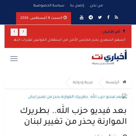
من نحن
إتصل بنا
سياسة الخصوصية
السبت 8 أغسطس, 2026
›
‹
آخر الأخبار :
المقاومة الوطنية تحبط هجوماً بزورق مفخخ على سفينة نفطية بالبحر الأحمر
السفير السعدي يحذر مجلس الأمن من استغلال الحوثيين لفترات التهدئة لتعزيز قدراتهم
الرئيسية
عربية ودولية
بعد فيديو حزب الله.. بطريرك
الموارنة يحذر من تغيير لبنان