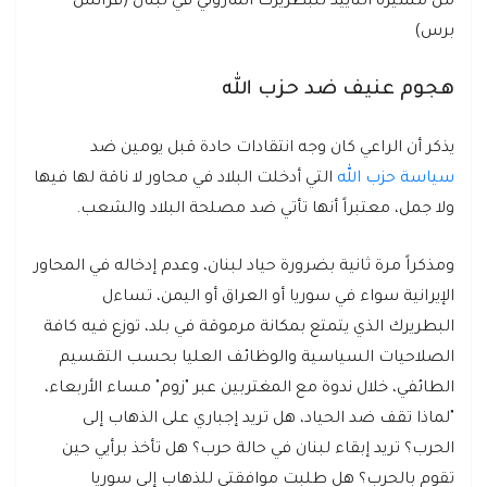
من مسيرة التأييد للبطريرك الماروني في لبنان (فرانس
برس)
هجوم عنيف ضد حزب الله
يذكر أن الراعي كان وجه انتقادات حادة قبل يومين ضد
سياسة حزب الله
التي أدخلت البلاد في محاور لا ناقة لها فيها
ولا جمل، معتبراً أنها تأتي ضد مصلحة البلاد والشعب.
ومذكراً مرة ثانية بضرورة حياد لبنان، وعدم إدخاله في المحاور
الإيرانية سواء في سوريا أو العراق أو اليمن، تساءل
البطريرك الذي يتمتع بمكانة مرموقة في بلد، توزع فيه كافة
الصلاحيات السياسية والوظائف العليا بحسب التقسيم
الطائفي، خلال ندوة مع المغتربين عبر "زوم" مساء الأربعاء،
"لماذا تقف ضد الحياد، هل تريد إجباري على الذهاب إلى
الحرب؟ تريد إبقاء لبنان في حالة حرب؟ هل تأخذ برأيي حين
تقوم بالحرب؟ هل طلبت موافقتي للذهاب إلى سوريا