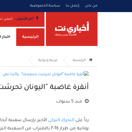
من نحن
إتصل بنا
سياسة الخصوصية
. صواريخ ومسيّرات واشتباكات وضربات مدفعية تطال عدة جبهات
آخر الأخبار :
اليمن تد
الرئيسية
اخبار 
الرئيسية
عربية ودولية
أنقرة غاضبة "اليونان تحرشت ب
منذ 5 سنوات
رداً على
التحرك التركي
الأخير بإرسال سفينة أبحا
يونانية من طراز F-16 بالاقتراب من السفينة التركية، اليوم الثلاثاء.