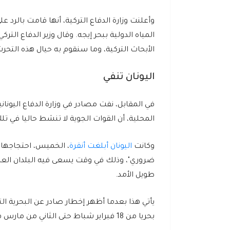
وأعلنت وزارة الدفاع التركية، أنها قامت بالرد
المياه الدولية ببحر إيجه. وقال وزير الدفاع الت
الأبحاث التركية، وما سنقوم به حيال هذه التح
اليونان تنفي
في المقابل، نفت مصادر في وزارة الدفاع اليونان
المحلية، أن القوات الجوية لا تنشط حاليا في ت
وكانت
اليونان أبلغت أنقرة
، الخميس، احتجاجها 
ضروري"، وذلك في وقت يسعى فيه البلدان الع
طويل الأمد.
يأتي هذا بعدما أظهر إخطار صادر عن البحرية 
بحريا من 18 فبراير شباط حتى الثاني من مارس في منطقة بالمياه الدولية لدى البلدين مصالح محتملة فيها.