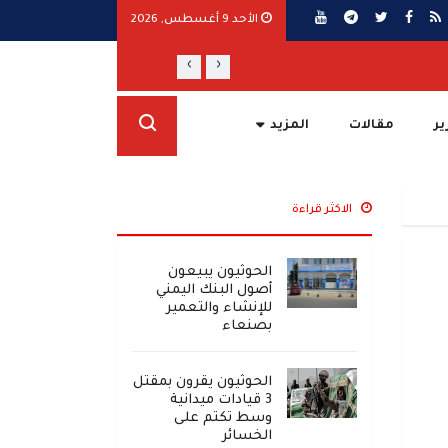
الأحد 9 أغسطس, 2026
›
‹
مأرب ترفع الجاهزية وتتوعد برد حازم على تص
ير
مقالات
المزيد
الاكثر قراءة
الحوثيون يبيعون
أصول البنك اليمني
للإنشاء والتعمير
بصنعاء
الحوثيون يقرون بمقتل
3 قيادات ميدانية
وسط تكتم على
الخسائر