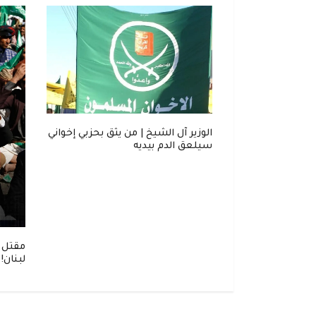
. "ناشونال
الوزير آل الشيخ | من يثق بحزبي إخواني
 خطر لدول الخليج
سيلعق الدم بيديه
مقتل 
لبنان!