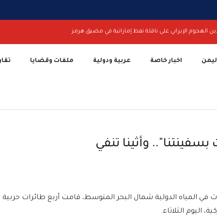
ين الهجوم الإيراني على ناقلة نفط إماراتية في مضيق هرمز
اليمن
اخبار خاصة
عربية ودولية
ملفات وقضايا
تقار
سفينتنا".. وأثينا تنفي
ث في المياه الدولية شمال البحر المتوسط، قامت أربع طائرات حربية