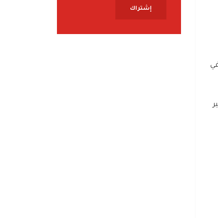
إشتراك
في
ر