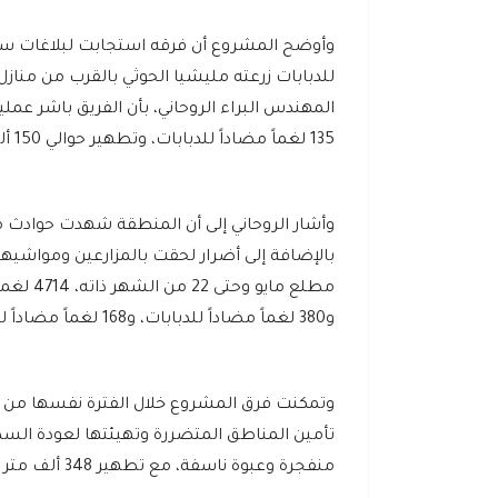
وأوضح المشروع أن فرقه استجابت لبلاغات سكا
المهندس البراء الروحاني، بأن الفريق باشر عمل
135 لغماً مضاداً للدبابات، وتطهير حوالي 150 ألف متر مربع من الأراضي الملوثة.
وأشار الروحاني إلى أن المنطقة شهدت حوادث 
بالإضافة إلى أضرار لحقت بالمزارعين ومواشيه
و380 لغماً مضاداً للدبابات، و168 لغماً مضاداً للأفراد، و20 عبوة ناسفة.
منفجرة وعبوة ناسفة، مع تطهير 348 ألف متر مربع من الأراضي.