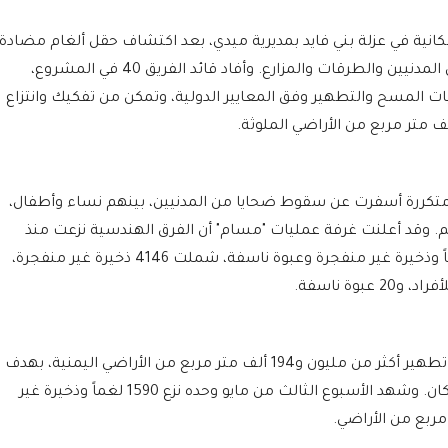
نية في عزلة بني فايد بمديرية ميدي، بعد اكتشاف حقل ألغام مضادة
للدبابات زرعته مليشيا الحوثي بالقرب من منازل المدنيين والطرقات والمزارع. وأفاد قائد الفريق 40 في المشروع،
يات المسح والتطهير وفق المعايير الدولية، وتمكن من تفكيك وانتزاع
متكررة أسفرت عن سقوط ضحايا من المدنيين، بينهم نساء وأطفال،
م. وقد أعلنت غرفة عمليات "مسام" أن الفرق الهندسية نزعت منذ
مطلع مايو وحتى 22 من الشهر ذاته، 4714 لغماً وذخيرة غير منفجرة وعبوة ناسفة، شملت 4146 ذخيرة غير منفجرة،
وتمكنت فرق المشروع خلال الفترة نفسها من تطهير أكثر من مليون و194 ألف متر مربع من الأراضي اليمنية، بهدف
تأمين المناطق المتضررة وتهيئتها لعودة السكان. وشهد الأسبوع الثالث من مايو وحده نزع 1590 لغماً وذخيرة غير