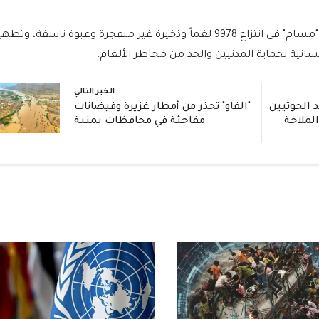
منذ بدء عملياتها في مديرية ميدي، نجحت فرق "مسام" في انتزاع 9978 لغماً وذخيرة غير منفجرة وعبوة ناسفة، وتط
الخبر التالي
الحوثيين
"الفاو" تحذر من أمطار غزيرة وفيضانات
الملاحة
مفاجئة في محافظات يمنية