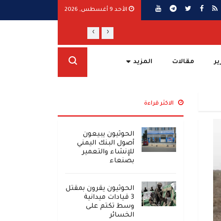
الأحد 9 أغسطس, 2026
›
‹
مأرب ترفع الجاهزية وتتوعد برد حازم على تص
ير
مقالات
المزيد
الاكثر قراءة
الحوثيون يبيعون
أصول البنك اليمني
للإنشاء والتعمير
بصنعاء
الحوثيون يقرون بمقتل
3 قيادات ميدانية
وسط تكتم على
الخسائر