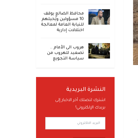
محافظ الضالع يوقف
10 مسؤولين ويُحيلهم
للنيابة العامة لمعالجة
اختلالات إدارية
هروب الى الأمام ..
تصعيد للهروب من
سياسة التجويع
النشرة البريدية
اشترك لتصلك آخر الاخبار إلى
بريدك الإلكتروني!