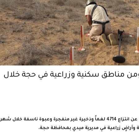
 4714 لغماً وتؤمن مناطق سكنية وزراعية في حجة خلال
أعلن مشروع "مسام" لنزع الألغام في اليمن، عن انتزاع 4714 لغماً وذخيرة غير منفجرة وعبوة ناسفة خلال شهر
أراضٍ زراعية في مديرية ميدي بمحافظة حجة.