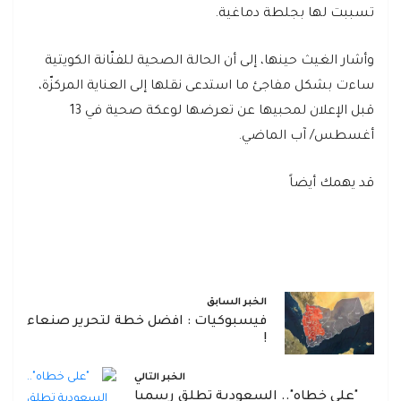
تسببت لها بجلطة دماغية.
وأشار الغيث حينها، إلى أن الحالة الصحية للفنّانة الكويتية
ساءت بشكل مفاجئ ما استدعى نقلها إلى العناية المركزّة،
قبل الإعلان لمحبيها عن تعرضها لوعكة صحية في 13
أغسطس/ آب الماضي.
قد يهمك أيضاً
الخبر السابق
فيسبوكيات : افضل خطة لتحرير صنعاء
!
الخبر التالي
"على خطاه".. السعودية تطلق رسميا