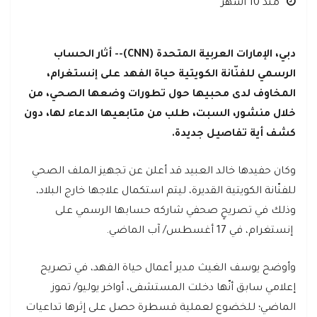
منذ 10 أشهر
دبي، الإمارات العربية المتحدة (CNN)-- أثار الحساب
الرسمي للفنّانة الكويتية حياة الفهد على إنستغرام،
المخاوف لدى محبيها حول تطورات وضعها الصحي، من
خلال منشور، السبت، طلب من متابعيها الدعاء لها، دون
كشف أية تفاصيل جديدة.
وكان حفيدها خالد العبيد قد أعلن عن تجهيز الملف الصحي
للفنّانة الكويتية القديرة، ليتم استكمال علاجها خارج البلاد،
وذلك في تصريحٍ صحفي شاركه حسابها الرسمي على
إنستغرام، في 17 أغسطس/ آب الماضي.
وأوضح يوسف الغيث مدير أعمال حياة الفهد، في تصريح
إعلامي سابق أنّها دخلت المستشفى، أواخر يوليو/ تموز
الماضي؛ للخضوع لعملية قسطرة حصل على إثرها تداعيات