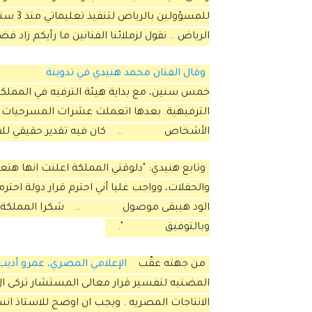
للمسؤو
الرياض .. نقول لزملائنا الفنانين ما رأيكم زاد فض
وقال الفنان محمد هنيدي في تدوينة
خمس سنين، مع بداية هيئة الترفيه في المملك
الترفيهية. بعدها اتعملت عشرات المسرحيات و
الأشخاص
..
كان فيه تقدير حقيقي ل
وتابع هنيدي: "دلوقتي المملكة اعلنت انها 
والحفلات، وواجب عليا أني احترم قرار دولة احترم
الود هيبقى موصول
..
شكرا المملكة 
وبالتوفيق
".
من جهته عقّب
الإعلامي المصري، عمرو أديب
المضنيه لتفسير قرار معالى المستشار تركى ال 
الانتاجات المصريه . ويجب ان اوضح للاستاذ ان