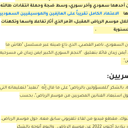
ن أحدهما سعودي وآخر سوري، وسط ضجة وحملة انتقادات طالته
ها
الاعتماد الكامل تقريباً على العازفين والموسيقيين السعوديي
خلال موسم الرياض المقبل، الأمر الذي أثار تفاعلا واسعا وتكهنات
لسنوية
.
نان السعودي، ناصر القصبي، الذي ذاع صيته عبر مسلسل "طاش ما
من زيدان قائلا بتعليق: "النجم السوري الكبير ايمن زيدان في مسرحيه
".
ريين:
، بالشكر "للمسؤولين بالرياض" على ما قال إنّه "تنفيذ" لتعليماته التي
لأخيرة حول استبعاد الفنانين المصريين من موسم الرياض"، بحسب
ك، مقطع فيديو من لقاء تلفزيوني سابق معه، حول موسم الرياض،
وعلقّ عليه قائلا بكلمات تبدو ساخرة: "هذا الحوار بتاريخ أكتوبر 2022 عن موسم الرياض.. واليوم أتوجه بالشكر