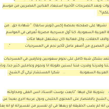
لين بالرياض لتنفيذ تعليماتي منذ 3 سنوات وبعد التصريحات الأخيرة استبعاد الفنانين المصريين من موسم
لكم؟".
نشرها على صفحته بمنصة إكس (تويتر سابقا): " شهادة حق.. من
ة العربية السعودية، كنا أول مسرحية مصرية تُعرض في المواسم
الاف الحفلات، وكل فعالية كان بيشتغل فيها مئات
لفن المصري من أصغر عامل لأكبر نجم في المسرحيات
".
هتعتمد بشكل شبه كامل على نجوم سعوديين وعازفين في المسرحيات
تنا وقدرتنا وقدرت فننا لسنين طويلة انا ونجوم وعاملين كثير جدا، وداي
العربية السعودية
..
شكرا المستشار تركي آل الشيخ..
بتدوينة قال فيها: "تابعت بوست الاستاذ انس الفقى ومحاولته
الشيخ بالاقتصار على المحتوى الخليجى ودول عربيه اخري بعيدا عن
س انه لم يصب الحقيقه او ربعها فى اي تفسير من تفسيراته او انه يعل