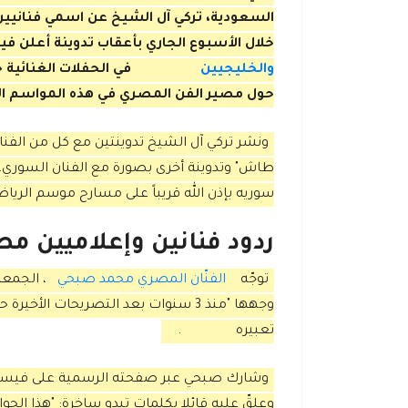
السعودية، تركي آل الشيخ عن اسمي فنانيي
خلال الأسبوع الجاري بأعقاب تدوينة أعلن في
والخليجيين
في الحفلات الغنائية 
حول مصير الفن المصري في هذه المواسم ا
ونشر تركي آل الشيخ تدوينتين مع كل من الف
طاش" وتدوينة أخرى بصورة مع الفنان السوري، أي
سوريه بإذن الله قريباً على مسارح موسم الرياض
ردود فنانين وإعلاميين مص
توجّه
الفنّان المصري محمد صبحي
، الجمعة
وجهها "منذ 3 سنوات بعد التصريحات ا
تعبيره
.
وشارك صبحي عبر صفحته الرسمية على فيسبو