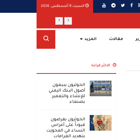
السبت 8 أغسطس, 2026
›
‹
مجلس الدفاع الوطني يقر الرد الحازم على ال
ير
مقالات
المزيد
الاكثر قراءة
الحوثيون يبيعون
أصول البنك اليمني
للإنشاء والتعمير
بصنعاء
الحوثيون يفرضون
قيوداً على أعراس
النساء في المحويت
بتهديد الغرامات