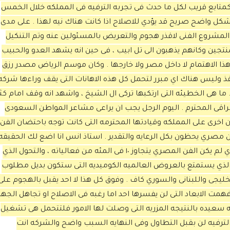
متابع قريب لكل ما حدث فى تجربه الترفيه فى المملكه خلال الخمس
ل واضح صريح قد يؤدي للاصلاح اذا كانت هناك نيه لهذا . على مدى
مشروع الفنى لاقذر هجوم والتعريض بالمسئولين عنه وتم التنكيل
منتجين وكانهم يذهبون الى تل ابيب ، فى حين انه يشهد العدو والحبيب
ذا الاهتمام لا داخل مصر ولا خارجها . وكان موسم الرياض مصدر رزق
فذ وليس هناك اي مبرر لتحمل كل هذه الاهانات التى يقف وراءها شركه
ا هى الخطيئه التى ارتكبها تركى ال الشيخ ، واشهد انه وقف امام كثي
قى المحترم . اليوم الرجل يجب ان يراعى مشاعر المواطن السعودى
 اخرى على المملكه وقيادتها المحترمه التى كانت توجه باحتضان الفن
العماله المصريه التى تزيد عن ٢ مليون مصري يحظون بكل الرعايه والتقدير . استاذ انس انا اضع لك الحقيقه
المباشر لقد فاض الكيل ولن يموت الموسم الذي لم يكن الفن المصري يتجاوز ١٠ فى المئه من فعالياته ، والتحول الذي
لذي يستمتع بالعروض العالميه الكوميديه التى ستكون بديل مطلوب
يجى واللبنانى والسوري كاف . وفوق كل هذا لا احد يقبل بالهجوم على
فهمت الابعاد التى لن يفسرها احد اما رغبه فى الاصلاح او تجاهل الجه
هه سعيده بالنتيجه المزريه التى وصلت لها الامور فلتتحمل هى تشغيل
 الترفيه لن بقبل التطاول وفى النهايه السبب واضح والشركه انت