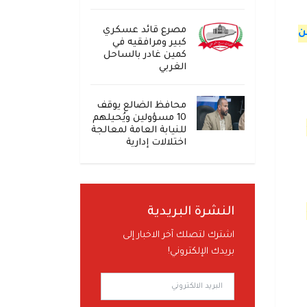
مصرع قائد عسكري
ن
كبير ومرافقيه في
كمين غادر بالساحل
الغربي
محافظ الضالع يوقف
10 مسؤولين ويُحيلهم
للنيابة العامة لمعالجة
اختلالات إدارية
النشرة البريدية
اشترك لتصلك آخر الاخبار إلى
بريدك الإلكتروني!