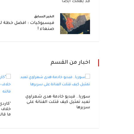
قد يهمك أيضاً
الخبر السابق
فيسبوكيات : افضل خطة لت
صنعاء !
اخبار من القسم
ني تتر
سوريا.. فيديو خادمة هدى شعراوي
مطبخ المدينة"
تعيد تمثيل كيف قتلت الفنانة على
سريرها
خلاف م
ما قال