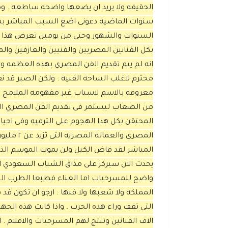
الحقيقه ولا يريد ان يضعها واضحه ساطعه . وك
سنوات الماضيه دعونى اضع السبب المباشر بشك
السنوات والشهور وحتى من يومين تعرض هذا ال
بكل الفنانين المصريين والفنيين والعازفين وال
انه لم يتم تقديم الفن المصري بهذه العظمه وه
محترم لاغلب الساحه الفنيه . ولكن الصبر قد ن
معروفه بالاسم لاسباب غير مفهومه الملامح . م
من الصعاب ليستمر فى تقديم الفن المصري الرا
المحتقن بكل هذا الهجوم على الترفيه وفى احيان
المصري و
يحدث الان سيركز على مذاق الشباب السعودي ا
واضح للمسرحيات اما الغناء فطبعا الطرب الخل
المملكه ولا شعبها ولا فنها . ارجو ان تكون قد 
التى تقف وراء هذه الحرب . واذا كانت هذه الج
الاف الفنانين وتنتج لهم المسرحيات والافلام .