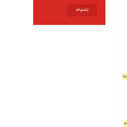
إشتراك
ما
م