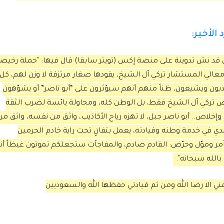
الأخير:
 نش تدوينة على منصة إكس (تويتر سابقا) قال فيها: "حملة رخيص
عالي المستشار تركي آل الشيخ، يقودها صغار مرتزقة لا وزن لهم، كل
بون ويشيعون، ظناً منهم أنهم سيؤثرون على “أبو ناصر” أو يشوّهون
ص تركي آل الشيخ فقط، بل الوطن كله، ومحاولة يائسة لضرب الثقة
لاص.. أبو ناصر جبل، لا تهزه رياح الأكاذيب، واثق من نفسه، واثق من
 جندي في خدمة وطنه وقيادته، يعمل بتفانٍ تحت راية خادم الحرمين
مر وموّل وحرّض: القادم صادم، والمفاجآت ستجعلكم تموتون غيظاً أن
بالله سبحانه".
همني الا رضا الله ومن ثم قيادتي حفظها الله والسعوديين