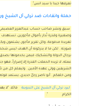
تعرفها جيدا يا سيد انس".
حملة واتقادات ضد تركي آل الشيخ ورد 
سبق ونشر صاحب حساب عبدالعزيز العصيمي قد
وصغيرة وقذرة تُدار بأموال مأجورين، تستهدف م
تغريدة مدفوعة، وكل تقرير مأجور، يشتمون ويكذ
صورته.. لكن ما لا يدركونه أن الهدف ليس شخ
برجال الدولة والتشكيك فيمن يخدمونها بصدق وإخ
عمله، لا تزيده الحملات القذرة إلا إصراراً، فهو
الشريفين وولي عهده الأمين.. وليعلم كل من تآ
ومن خلفكم.. أبو ناصر رجلٌ حديدي، يستمد قوته 
ليرد تركي آل الشيخ على التدوينة
قائلا: "لا ي
الكرام
".