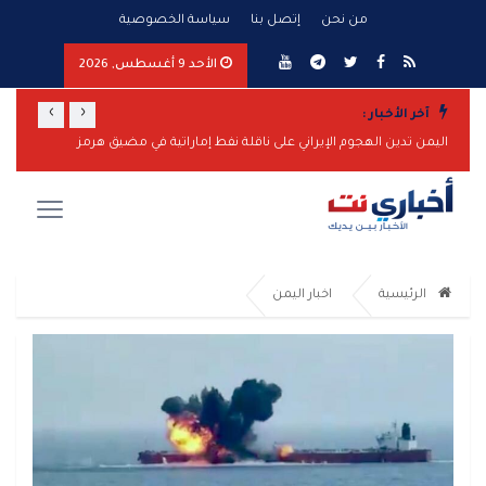
من نحن
إتصل بنا
سياسة الخصوصية
الأحد 9 أغسطس, 2026
›
‹
آخر الأخبار :
تصعيد عسكري واسع من مأرب وشبوة إلى الساحل الغربي.. صواريخ ومسيّرات واشتباكات وضربات مدفعية تطال عدة جبهات
اليمن تدين الهجوم الإيراني على ناقلة نفط إماراتية في مضيق هرمز
مأرب تر
الرئيسية
اخبار اليمن