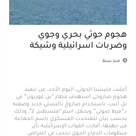
هجوم حوثي بحري وجوي
وضربات اسرائيلية وشيكة
منذ سنة
أعلنت مليشيا الحوثي، اليوم الأحد، عن تنفيذ
هجوم صاروخي استهدف مطار “بن غوريون” في
تل أبيب، باستخدام صاروخ باليستي جديد وصفته
بـ”فرط صوتي” ويحمل اسم “فلسطين 2″، وذلك
بحسب بيان للمتحدث العسكري باسم الجماعة.
من جهتها، أفادت القوات الإسرائيلية بأن
منظومات الدفاع الجوي نجحت في اعتراض