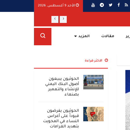
الأحد 9 أغسطس, 2026
›
‹
مدفعية الحوثيين تدك قرى الضالع وتستهد
ير
مقالات
المزيد
الاكثر قراءة
الحوثيون يبيعون
أصول البنك اليمني
للإنشاء والتعمير
بصنعاء
الحوثيون يفرضون
قيوداً على أعراس
النساء في المحويت
بتهديد الغرامات