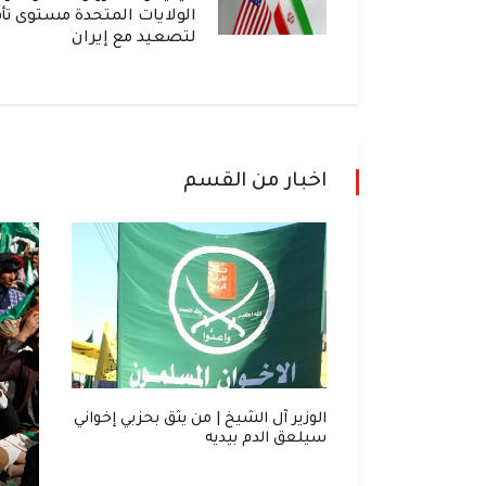
الولايات المتحدة مستوى تأ
لتصعيد مع إيران
اخبار من القسم
. "ناشونال
الوزير آل الشيخ | من يثق بحزبي إخواني
 خطر لدول الخليج
سيلعق الدم بيديه