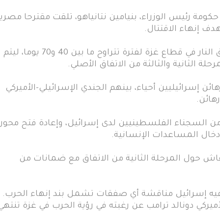
كومة رئيس الوزراء، بنيامين نتانياهو، تلقت مقترحا مصريا
دف إنهاء الاقتتال.
يهدف المقترح المصري إلى وقف إطلاق النار في قطاع غزة لفترة تتراوح ما بين 40 و70 يوما، ليتم
لة الثانية والثالثة من الاتفاق الأصلي.
هائن إسرائيليين أحياء، بينهم الجندي الإسرائيلي-الأميركي
هائن.
ن السجناء الفلسطينيين لدى إسرائيل، وإعادة فتح محور
خال المساعدات الإنسانية.
قاش حول المرحلة الثانية من الاتفاق مع ضمانات من
يه إسرائيل مناقشة أي صفقات تشمل بند إنهاء الحرب.
أميركي دونالد ترامب عن رغبته في رؤية الحرب في غزة تنتهي