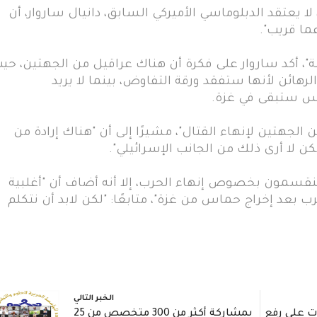
لا يعتقد الدبلوماسي الأميركي السابق، دانيال ساروار، أن
ما قريب".
لة"، أكد ساروار على فكرة أن هناك عراقيل من الجهتين، حي
ائن لأنها ستفقد ورقة التفاوض، بينما لا يريد
اس ستبقى في غزة.
ن الجهتين لإنهاء القتال"، مشيرًا إلى أن "هناك إرادة من
ن لا أرى ذلك من الجانب الإسرائيلي".
منقسمون بخصوص إنهاء الحرب، إلا أنه أضاف أن "أغلبية
 بعد إخراج حماس من غزة"، متابعًا: "لكن لابد أن نتكلم
الخبر التالي
ت على رفع
بمشاركة أكثر من 300 متخصص من 25