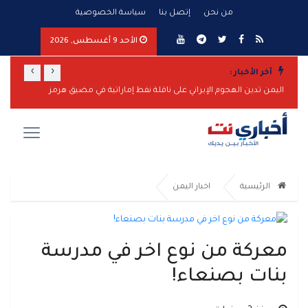
من نحن
إتصل بنا
سياسة الخصوصية
الأحد 9 أغسطس, 2026
›
‹
آخر الأخبار :
تصعيد عسكري واسع من مأرب وشبوة إلى الساحل الغربي.. صواريخ ومسيّرات واشتباكات وضربات مدفعية تطال عدة جبهات
اليمن تدين الهجوم الإيراني على ناقلة نفط إماراتية في مضيق هرمز
مأرب تر
الرئيسية
اخبار اليمن
معركة من نوع اخر في مدرسة
بنات بصنعاء!