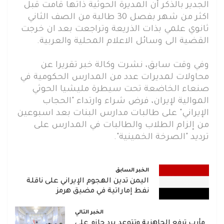
الجدير بالذكر أن المديرة الحوثية ذاتها قامت قبل
اكثر من شهر بفصل 30 طالبة من الصف الثاني
ثانوي علمي بذات الذريعة وتراجعت بعد ان خرجت
القضية الى وسائل الاعلام المحلية والعربية.
وفي وقت سابق، نشرت وكالة خبر تقريرا عن
محاولات لمديرات عدد من المدارس الحكومية في
صنعاء الخاضعة تحت سيطرة مليشيا الحوثي
الموالية لإيران، فرض شراء وارتداء "الحجاب
الإيراني" على طالبات مدارس البنات بعد اسبوعين
من إلزام الطلاب والطالبات في المدارس على
ترديد "الصرخة الخمينية".
الخبر السابق
اليمن تدين الهجوم الإيراني على ناقلة
نفط إماراتية في مضيق هرمز
الخبر التالي
مأرب ترفع الجاهزية وتتوعد برد حازم على