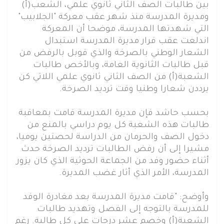
بين طالبات الصف الثاني ثانوي علمي، الشعب(أ)
ومديرة المدرسة منذ شهر عقب معركة "الجلابيب"
التي شهدتها المدرسة، موضحا أن المعركة
اندلعت عقب قرار مديرة المدرسة استبدال
الشعار الوطني بالصرخة والذي قوبل بالرفض من
قبل طالبات الثانوية العامة، وبالأخص طالبات
الشعبة(أ) من الصف الثاني ثانوي علمي اللاتي كن
يرددن شعارا وطنيا وقت ترديد الصرخة.
بحسب حاشد فإن مديرة المدرسة قامت بمعاقبة
طالبات هذه الشعبة كل يوم دراسي بالمنع من
دخول الصف والحرمان من الدراسة لحصتين يوميا،
مشيرا إلى أن رفض الطالبات ترديد الصرخة حدث
أثناء حضور وفد من الجماعة الحوثية الذي كان يزور
المدرسة، الأمر الذي أثار غضب المديرة.
وأوضح: "قامت مديرة المدرسة بعد مغادرة الوفد
للمدرسة بالتوجه إلى الفصل وتهديد طالبات
الشعبة(أ) وخصم عشر درجات على كل طالبة. رغم