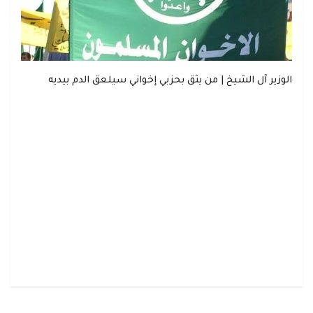
الوزير آل الشيخ | من يثق بحزبي إخواني سيلعق الدم بيديه