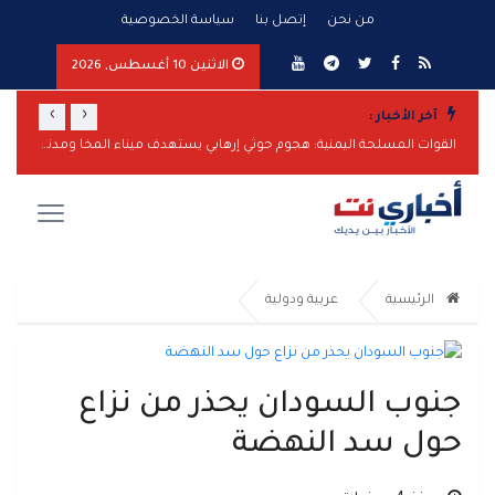
من نحن
إتصل بنا
سياسة الخصوصية
الاثنين 10 أغسطس, 2026
›
‹
آخر الأخبار :
المخا تحت نيران الحوثيين: هجوم صاروخي واسع يستهدف الميناء والمدنيين
القوات المسلحة اليمنية: هجوم حوثي إرهابي يستهدف ميناء المخا ومدنيين
وزيرة 
الرئيسية
عربية ودولية
جنوب السودان يحذر من نزاع
حول سد النهضة