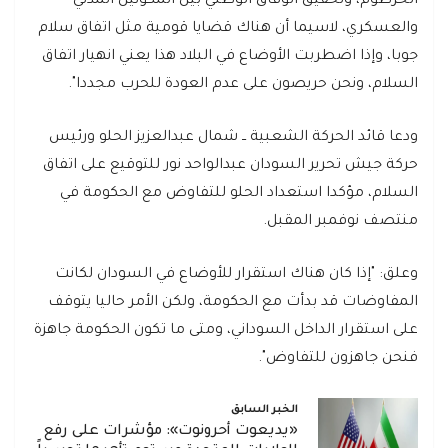
الخرطوم، وتحقيق الوفاق الوطني بين المكونين المدني
والعسكري، لاسيما أن هناك قضايا قومية مثل اتفاق سلام
جوبا، وإذا اضطربت الأوضاع في البلاد هذا يعني انهيار اتفاق
السلام، ونحن حريصون على عدم العودة للحرب مجددا".
ودعا قائد الحركة الشعبية ــ شمال عبدالعزيز الحلو ورئيس
حركة جيش تحرير السودان عبدالواحد نور للتوقيع على اتفاق
السلام، مؤكدا استعداد الحلو للتفاوض مع الحكومة في
منتصف نوفمبر المقبل.
وعلق: "إذا كان هناك استقرار للأوضاع في السودان لكانت
المفاوضات قد بدأت مع الحكومة، ولكن الأمر حاليا يتوقف
على استقرار الداخل السوداني، ومتى ما تكون الحكومة جاهزة
فنحن جاهزون للتفاوض".
الخبر السابق
«يديعوت أحرونوت»: مؤشرات على رفع