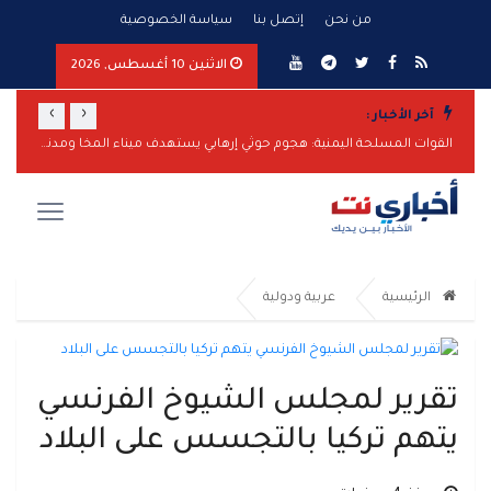
من نحن
إتصل بنا
سياسة الخصوصية
الاثنين 10 أغسطس, 2026
›
‹
آخر الأخبار :
المخا تحت نيران الحوثيين: هجوم صاروخي واسع يستهدف الميناء والمدنيين
القوات المسلحة اليمنية: هجوم حوثي إرهابي يستهدف ميناء المخا ومدنيين
وزيرة 
الرئيسية
عربية ودولية
تقرير لمجلس الشيوخ الفرنسي
يتهم تركيا بالتجسس على البلاد