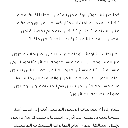
باريس وهذا البلد العربي.
كما حذر تشاووش أوغلو من أنه "من الخطأ للغاية إقحام
تركيا في هذه المناقشات، فتاريخها خال من أي وصمة عار
مثل الاستعمار". وتابع: "إذا كان لديه كلام يخصنا فنحن
نفضل أن يقوله لنا مباشرة بدل الحديث من خلفنا".
تصريحات تشاووش أوغلو جاءت ردا على تصريحات ماكرون
غير المسبوقة التي انتقد فيها حكومة الجزائر و"النفوذ التركي"
فيها، قائلا: "أنا مندهش لقدرة تركيا على جعل الناس ينسون
تماما الدور الذي لعبته في الجزائر والهيمنة التي مارستها،
وترويجها لفكرة أن الفرنسيين هم المستعمرون الوحيدون،
وهو أمر يصدقه الجزائريون".
يشار إلى أن تصريحات الرئيس الفرنسي أدت إلى اندلاع أزمة
دبلوماسية ودفعت الجزائر إلى استدعاء سفيرها من باريس
وإغلاق مجالها الجوي أمام الطائرات العسكرية الفرنسية.