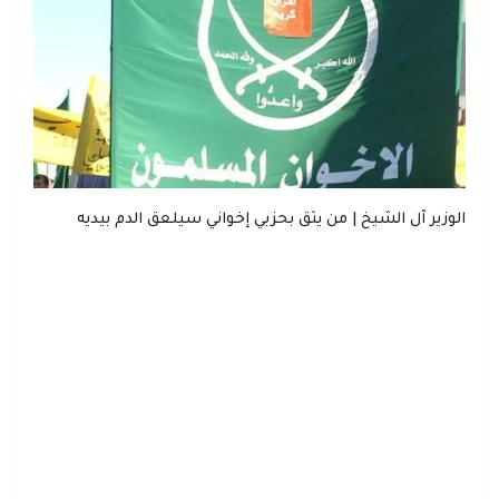
الوزير آل الشيخ | من يثق بحزبي إخواني سيلعق الدم بيديه