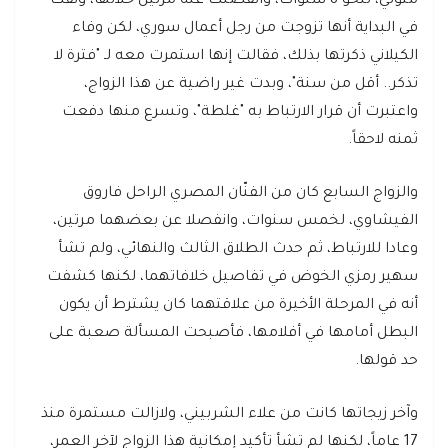
متولي، لنحو 8 سنوات، وانفصلت عنه مرتين خلالها، ونفت
في البداية أنها تزوجت من رجل أعمال سوري، لكن وفاء
الكيلاني ذكرتها بذلك، فقالت إنها استمرت معه لـ "فترة لا
تذكر.. أقل من سنة"، وبدت غير راضية عن هذا الزواج،
واعتبرت أن قرار الارتباط به "غلطة"، وتسرع منها دفعت
ثمنه لاحقاً.
والزواج السابع كان من الفنّان المصري الراحل فاروق
الفيشاوي، لخمس سنوات، وانفصلا عن بعضهما مرتين،
وعادا للارتباط، ثم حدث الطلاق الثالث والنهائي، ولم تشأ
سهير رمزي الخوض في تفاصيل خلافاتهما، لكنها كشفت
أنه في المرحلة الأخيرة من علاقتهما كان يشترط أن يكون
البطل أمامها في أفلامها، فأصبحت المسألة صعبة على
حد قولها.
وآخر زيجاتها كانت من علاء الشربيني، ولازالت مستمرة منذ
17 عاماً، لكنها لم تشأ تأكيد إمكانية هذا الزواج لآخر العمر،