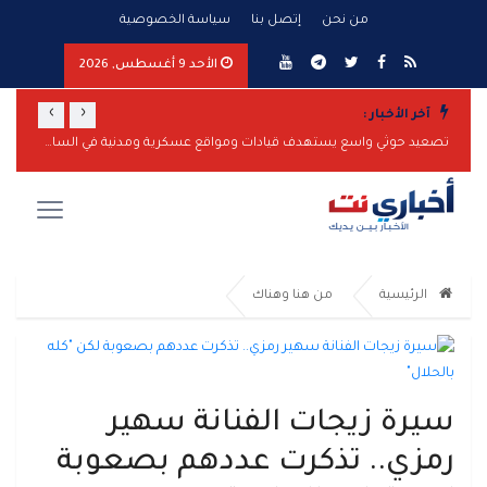
من نحن
إتصل بنا
سياسة الخصوصية
الأحد 9 أغسطس, 2026
›
‹
آخر الأخبار :
اليمن والسعودية ترحبان بإدانة مجلس الأمن لهجمات الحوثيين وانتهاك السيادة
تصعيد حوثي واسع يستهدف قيادات ومواقع عسكرية ومدنية في الساحل الغربي ومأرب وإب
محافظ 
الرئيسية
من هنا وهناك
سيرة زيجات الفنانة سهير
رمزي.. تذكرت عددهم بصعوبة