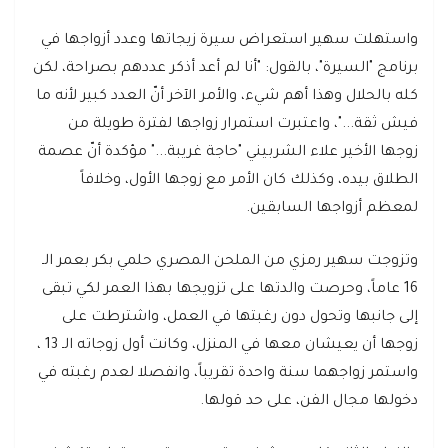
واستهلت سهير استعراض سيرة زيجاتها وعدد أزواجها في
برنامج "السيرة"، بالقول: "أنا لم أعد أذكر عددهم بصراحة، لكن
كله بالحلال وهذا أهم شيء، والأمر الآخر أنّ العدد كبير لأنه ما
فيش ثقة..."، واعتبرت استمرار زواجها لفترة طويلة من
زوجها الأخير علاء الشربيني "حاجة غريبة..." مؤكدة أنّ عصمة
الطلاق بيده، وكذلك كان الأمر مع زوجها الأول، وخلافاً
لمعظم أزواجها السابقين.
وتزوجت سهير رمزي من الملحن المصري حلمي بكر بعمر الـ
16 عاماً، وحرصت والدتها على تزويجها بهذا العمر لكي تبقى
إلى جانبها وتحول دون رغبتها في العمل، واشترطت على
زوجها أن يعيشان معها في المنزل، وكانت أول زوجاته الـ 13 ،
واستمر زواجهما سنة واحدة تقريباً، وانفصلا لعدم رغبته في
دخولها مجال الفن، على حد قولها.