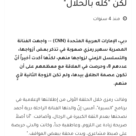
لكن "كله بالحلال"
منذ 4 سنوات
دبي، الإمارات العربية المتحدة (CNN) -- واجهت الفنانة
المصرية سهير رمزي صعوبة في تذكر بعض أزواجها،
والتسلسل الزمني لزواجها منهم، لكنّها أكدت أخيراً أنّ
عددهم 8، وحرصت في العلاقة مع معظمهم على أن
تكون عصمة الطلاق بيدها، ولم تكن الزوجة الثانية لأيٍ
منهم.
وقالت رمزي خلال الحلقة الأولى من إطلالتها الإعلامية في
برنامج "السيرة"، أمس؛ إنّ والدتها الفنانة الراحلة درية أحمد
نصحتها بعدم الثقة الكبيرة في الرجال، وأضافت: "أنا أصلاً
صريحة زيادة عن اللزوم، وعاطفية جداً، وكانت والدتي حريصة
على ضبط مشاعري، وبدت محقة ببعض المواقف."