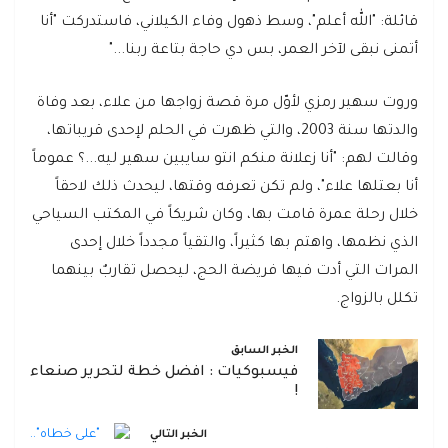
قائلة: "الله أعلم"، وسط ذهول وفاء الكيلاني، فاستدركت "أنا
أتمنى نبقى لآخر العمر، بس دي حاجة بتاعة ربنا..."
وروت سهير رمزي لأوّل مرة قصة زواجها من علاء، بعد وفاة
والدتها سنة 2003، والتي ظهرت في الحلم لإحدى قريباتها،
وقالت لهم: "أنا زعلانة منكم انتو سايبين سهير ليه...؟ عموماً
أنا بعتلها علاء"، ولم تكن تعرفه وقتها، ليحدث ذلك لاحقاً
خلال رحلة عمرة قامت بها، وكان شريكاً في المكتب السياحي
الذي نظمها، واهتم بها كثيراً، والتقياً مجدداً خلال إحدى
المرات التي أدت فيها فريضة الحج، ليحصل تقاربٌ بينهما
تكلل بالزواج.
الخبر السابق
فيسبوكيات : افضل خطة لتحرير صنعاء
!
الخبر التالي