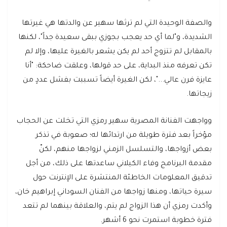
والصفة الوحيدة التي لم ترثها سهير عن والدتها هي غيرتها
الشديدة، و"لما أي حد يعجب بجوزي ببقى سعيدة جداً"، لكنها
بالمقابل لم تتزوج أحد لم يكن يشعر بالغيرة عليها، وإلا لم
تكن تعرفه منذ البداية، على حد قولها، وعلقت ضاحكة: "أنا
عايزة فرن عالي..."، لكن الغيرة أيضاً تسببت بفشل عددٍ من
زيجاتها.
وواجهت الفنانة المصرية سهير رمزي التي تخلت عن الحجاب
مؤخراً بعد فترة طويلة من ارتدائها له؛ صعوبة في تذكر
بعض أزواجها، والتسلسل الزمني لزواجها منهم، لكنّ
مقدمة البرنامج وفاء الكيلاني ساعدتها على ذلك، من أجل
تدقيق المعلومات الخاطئة المنتشرة على الإنترنت حول
سيرة حياتها، ومنها زواجها من الفنان السوداني إبراهيم خان،
وأكدت رمزي أن هذا الزواج لم يتم، والعلاقة بينهما لم تتعد
فترة خطوبة استمرت نحو 6 أشهر.