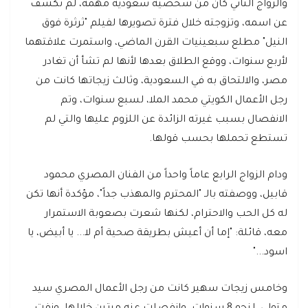
والزواج الثاني كان من شخصية سعودية مهمة، لم تكشف
عن اسمه، وتزوجته خلال فترة تصويرها لفيلم "ثرثرة فوق
النيل" مطلع سبعينيات القرن الماضي، واستمرت علاقتهما
لأربع سنوات، ووقع الطلاق بعدها لأنها لم تشأ أن تغادر
مصر، والالتحاق به في السعودية، وثالث زيجاتها كانت من
رجل الأعمال الكويتي محمد الملا، لسبع سنوات، وتم
الانفصال بسبب غيرته الزائدة عن اللزوم عليها والتي لم
تستطع تحملها بحسب قولها.
ودام الزواج الرابع عاماً واحداً من الفنان المصري محمود
قابيل، ووصفته بالـ "المحترم والمهذب جداً"، مؤكدة أنها تكن
له كل الحب والاحترام، لكنها شعرت بصعوبة الاستمرار
معه، قائلة: "إما أن أعيش بطريقة صحية أم لا... يا أبيض، يا
اسود..."
وخامس زيجات سهير كانت من رجل الأعمال المصري سيد