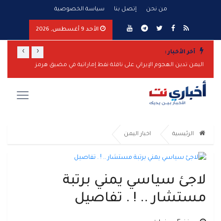
من نحن
إتصل بنا
سياسة الخصوصية
الأحد 9 أغسطس, 2026
›
‹
آخر الأخبار :
تصعيد عسكري واسع من مأرب وشبوة إلى الساحل الغربي.. صواريخ ومسيّرات واشتباكات وضربات مدفعية تطال عدة جبهات
اليمن تدين الهجوم الإيراني على ناقلة نفط إماراتية في مضيق هرمز
مأرب تر
الرئيسية
اخبار اليمن
لاجئ سياسي يمني برتبة
مستشار .. ! . تفاصيل